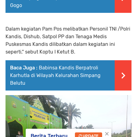
Gogo
Dalam kegiatan Pam Pos melibatkan Personil TNI /Polri
Kandis, Dishub, Satpol PP dan Tenaga Medis
Puskesmas Kandis dilibatkan dalam kegiatan ini
seperti," sebut Koptu I Ketut B.
Baca Juga :
Babinsa Kandis Berpatroli
Karhutla di Wilayah Kelurahan Simpang
Belutu
×
Berita Terbaru
UPDATE