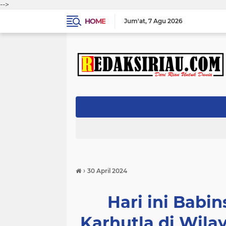
-->
HOME
Jum'at
7 Agu 2026
›
30 April 2024
Hari ini Babin
Karhutla di Wil