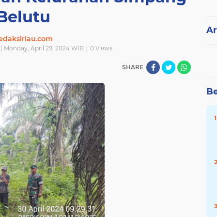
Belutu
Ar
edaksiriau.com
| Monday, April 29, 2024 WIB |
0
Views
SHARE
Be