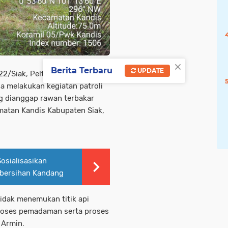
×
Berita Terbaru
UPDATE
2/Siak, Peltu Yus Armin dan
a melakukan kegiatan patroli
g dianggap rawan terbakar
matan Kandis Kabupaten Siak,
Sosialisasikan
ebersihan Kandang
tidak menemukan titik api
proses pemadaman serta proses
s Armin.