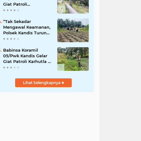
Giat Patroli
Pengamanan Line
Pipa di Wilayah
Kandis Kandis
“Tak Sekadar
Mengawal Keamanan,
Polsek Kandis Turun
ke Lahan Jagung
Kawal Ketahanan
Pangan
Babinsa Koramil
05/Pwk Kandis Gelar
Giat Patroli Karhutla di
Wilayah Kelurahan
Simpang Belutu
Lihat Selengkapnya