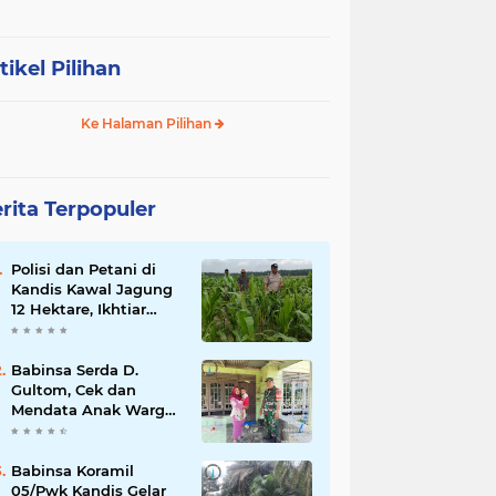
tikel Pilihan
Ke Halaman Pilihan
rita Terpopuler
Polisi dan Petani di
Kandis Kawal Jagung
12 Hektare, Ikhtiar
Menjaga Ketahanan
Pangan
Babinsa Serda D.
Gultom, Cek dan
Mendata Anak Warga
Yang Stunting
Babinsa Koramil
05/Pwk Kandis Gelar