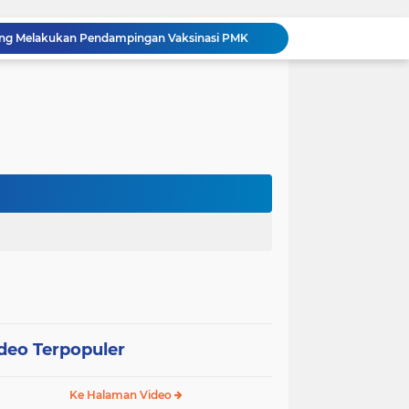
hang Melakukan Pendampingan Vaksinasi PMK
“Tak Sekadar Mengawal Keamanan, Polsek Kandis Turun ke Lahan Jagung Kawal Ketahanan Pangan
Babinsa Sertu Suriyadi Mengecek dan Mendata Anak Warga Yang Stunting di Wilayah Binaannya
Dua Personel Babinsa Kandis Melakukan Patroli Pengamanan dan Komsos Tentang SKK Migas
Polisi Masuk Ladang! Polsek Kandis Rawat Jagung, Jaga Asa Swasembada Pangan
omo Gelar Giat Kampung Pancasila
oli Karhutla di Wilayah Kampung Sam Sam
Polsek Kandis dan Petani Bersinergi, Jaga Jagung Tetap Tumbuh untuk Ketahanan Pangan
12 Hektare Jagung Jadi Tumpuan, Polsek Kandis Bergerak Kawal Swasembada Pangan
Babinsa Koramil 05/ Pwk Kandis, Patroli Pengamanan Line Pipa PHR dan Komsos Tentang SKK Migas
deo Terpopuler
Ke Halaman Video