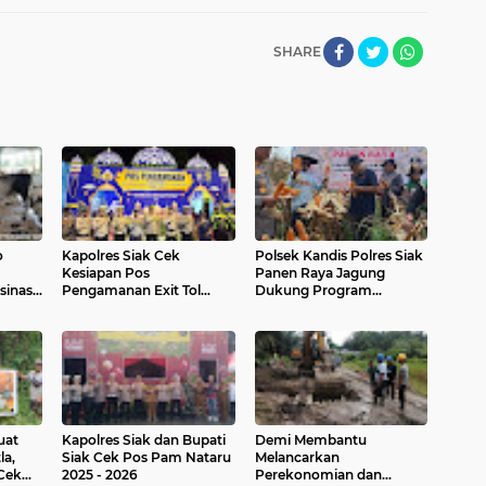
SHARE
o
Kapolres Siak Cek
Polsek Kandis Polres Siak
Kesiapan Pos
Panen Raya Jagung
inasi
Pengamanan Exit Tol
Dukung Program
ampung
Kandis Utara, Pastikan
Ketahanan Pangan
Pelayanan Mudik Optimal
Nasional
uat
Kapolres Siak dan Bupati
Demi Membantu
la,
Siak Cek Pos Pam Nataru
Melancarkan
Cek
2025 - 2026
Perekonomian dan