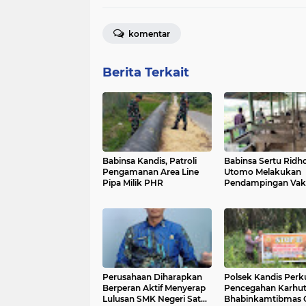
komentar
Berita Terkait
Babinsa Kandis, Patroli
Babinsa Sertu Ridh
Pengamanan Area Line
Utomo Melakukan
Pipa Milik PHR
Pendampingan Vaks
PMK di Wilayah K
Belutu
Perusahaan Diharapkan
Polsek Kandis Perk
Berperan Aktif Menyerap
Pencegahan Karhut
Lulusan SMK Negeri Satu
Bhabinkamtibmas 