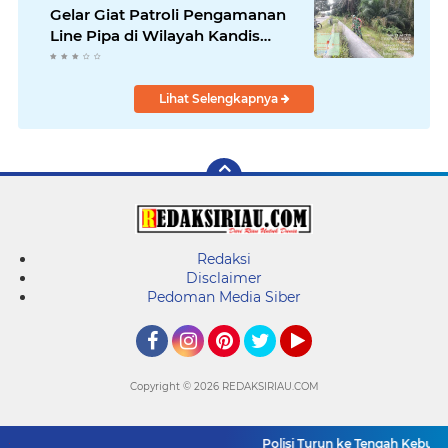
Gelar Giat Patroli Pengamanan
Line Pipa di Wilayah Kandis
Kandis
Lihat Selengkapnya
Redaksi
Disclaimer
Pedoman Media Siber
Facebook
Instagram
Pinterest
Twitter
YouTube
Copyright ©
2026 REDAKSIRIAU.COM
Polisi Turun ke Tengah Kebun Ja