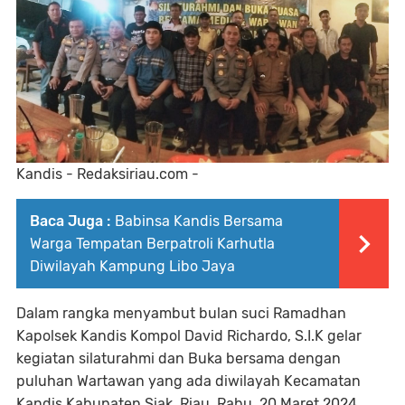
Kandis - Redaksiriau.com -
Baca Juga :
Babinsa Kandis Bersama
Warga Tempatan Berpatroli Karhutla
Diwilayah Kampung Libo Jaya
Dalam rangka menyambut bulan suci Ramadhan
Kapolsek Kandis Kompol David Richardo, S.I.K gelar
kegiatan silaturahmi dan Buka bersama dengan
puluhan Wartawan yang ada diwilayah Kecamatan
Kandis Kabupaten Siak, Riau. Rabu, 20 Maret 2024.