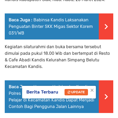
Baca Juga :
Babinsa Kandis Laksanakan
Penguatan Binter SKK Migas Sektor Korem
031/WB
Kegiatan silaturahmi dan buka bersama tersebut
dimulai pada pukul 18.00 Wib dan bertempat di Resto
& Cafe Abadi Kandis Kelurahan Simpang Belutu
Kecamatan Kandis.
Baca Juga :
Harapan, Unit Lantas Kandis
×
Berita Terbaru
UPDATE
Polres Siak dan Instruktur ISDC, Para
Pelajar di Kecamatan Kandis Dapat Menjadi
Contoh Bagi Pengguna Jalan Lainnya