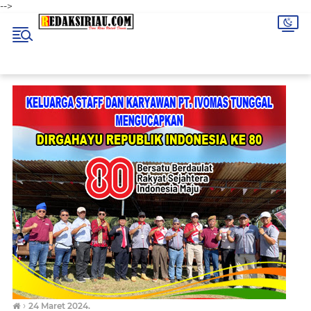
-->
›
24 Maret 2024.