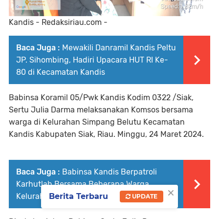
Kandis - Redaksiriau.com -
Baca Juga :
Mewakili Danramil Kandis Peltu
JP. Sihombing, Hadiri Upacara HUT RI Ke-
80 di Kecamatan Kandis
Babinsa Koramil 05/Pwk Kandis Kodim 0322 /Siak,
Sertu Julia Darma melaksanakan Komsos bersama
warga di Kelurahan Simpang Belutu Kecamatan
Kandis Kabupaten Siak, Riau. Minggu, 24 Maret 2024.
Baca Juga :
Babinsa Kandis Berpatroli
Karhutlah Bersama Beberapa Warga
×
Kelurahan Simpang Belutu
Berita Terbaru
UPDATE