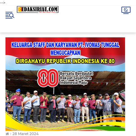
-->
›
28 Maret 2024