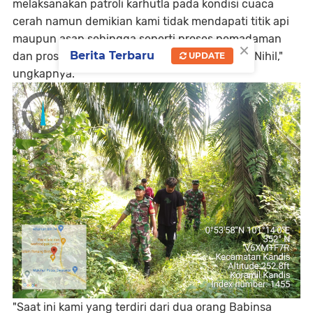
melaksanakan patroli karhutla pada kondisi cuaca
cerah namun demikian kami tidak mendapati titik api
maupun asap sehingga seperti proses pemadaman
×
Berita Terbaru
dan proses pendinginan tidak dilakukan atau Nihil,"
UPDATE
ungkapnya.
"Saat ini kami yang terdiri dari dua orang Babinsa