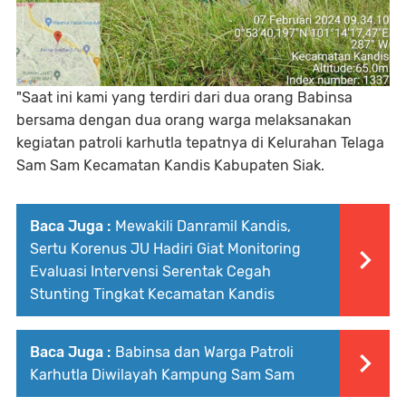
"Saat ini kami yang terdiri dari dua orang Babinsa
bersama dengan dua orang warga melaksanakan
kegiatan patroli karhutla tepatnya di Kelurahan Telaga
Sam Sam Kecamatan Kandis Kabupaten Siak.
Baca Juga :
Mewakili Danramil Kandis,
Sertu Korenus JU Hadiri Giat Monitoring
Evaluasi Intervensi Serentak Cegah
Stunting Tingkat Kecamatan Kandis
Baca Juga :
Babinsa dan Warga Patroli
Karhutla Diwilayah Kampung Sam Sam