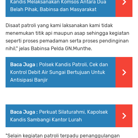
Kandis Melaksanakan Komsos Antara Dua
Belah Pihak, Babinsa dan Masyarakat
Disaat patroli yang kami laksanakan kami tidak
menemukan titik api maupun asap sehingga kegiatan
seperti proses pemadaman serta proses pendinginan
nihil," jelas Babinsa Pelda GN.Munthe.
Baca Juga :
Polsek Kandis Patroli, Cek dan
Kontrol Debit Air Sungai Bertujuan Untuk
Antisipasi Banjir
Baca Juga :
Perkuat Silaturahmi, Kapolsek
Kandis Sambangi Kantor Lurah
"Selain kegiatan patroli terpadu penanggulangan