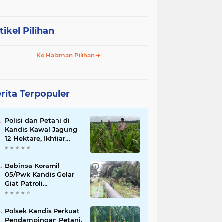
tikel Pilihan
Ke Halaman Pilihan
rita Terpopuler
Polisi dan Petani di
Kandis Kawal Jagung
12 Hektare, Ikhtiar
Menjaga Ketahanan
Pangan
Babinsa Koramil
05/Pwk Kandis Gelar
Giat Patroli
Pengamanan Line
Pipa di Wilayah
Kandis Kandis
Polsek Kandis Perkuat
Pendampingan Petani,