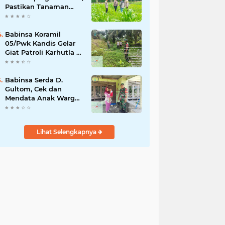
Pastikan Tanaman
Jagung Tumbuh
Optimal Dukung
Swasembada Pangan
Babinsa Koramil
Nasional
05/Pwk Kandis Gelar
Giat Patroli Karhutla di
Wilayah Kelurahan
Simpang Belutu
Babinsa Serda D.
Gultom, Cek dan
Mendata Anak Warga
Yang Stunting
Lihat Selengkapnya