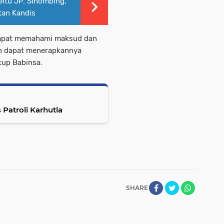
eltu JP. Sihombing,
tan Kandis
 dapat memahami maksud dan
an dapat menerapkannya
utup Babinsa.
Patroli Karhutla
SHARE