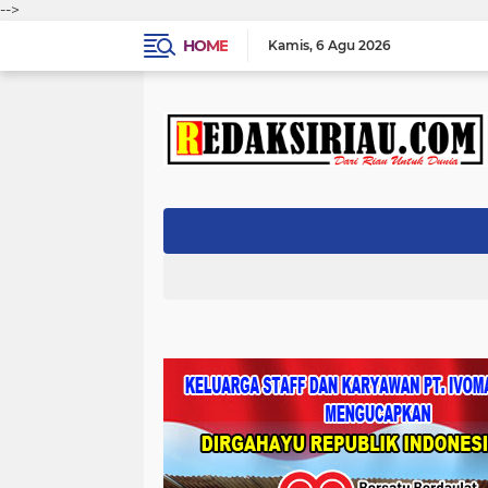
-->
HOME
Kamis
6 Agu 2026