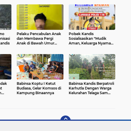
kno
Pelaku Pencabulan Anak
Polsek Kandis
nisasi
dan Membawa Pergi
Sosialisasikan "Mudik
andis
Anak di Bawah Umur
Aman, Keluarga Nyaman"
Tanpa Izin Diamankan
dan Tag Line 110
Polsek Kandis
ndak
Babinsa Koptu I Ketut
Babinsa Kandis Berpatroli
t
Budiasa, Gelar Komsos di
Karhutla Dengan Warga
m
Kampung Binaannya
Kelurahan Telaga Sam
Sam