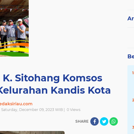
Ar
Be
 K. Sitohang Komsos
elurahan Kandis Kota
edaksiriau.com
| Saturday, December 09, 2023 WIB |
0
Views
SHARE