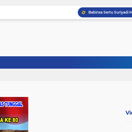
Babinsa Sertu Ridho Ut
Babinsa Kandis Berpatr
Babinsa Kopda Dedi Ir
Vi