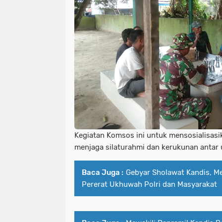
Kegiatan Komsos ini untuk mensosialisasi
menjaga silaturahmi dan kerukunan antar
Baca Juga :
Gebyar Sholawat Kandis, M
Pererat Ukhuwah Polri dan Masyarakat