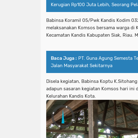
Kerugian Rp100 Juta Lebih, Seorang Pe
Babinsa Koramil 05/Pwk Kandis Kodim 032
melaksanakan Komsos bersama warga di K
Kecamatan Kandis Kabupaten Siak, Riau. 
Baca Juga :
PT. Guna Agung Semesta T
Jalan Masyarakat Sekitarnya
Disela kegiatan, Babinsa Koptu K.Sitohan
adapun sasaran kegiatan Komsos hari ini 
Kelurahan Kandis Kota.