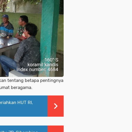
kan tentang betapa pentingnya
 umat beragama.
eriahkan HUT RI,