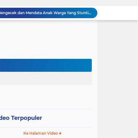
Babinsa Sertu Suriyadi Mengecek dan Mendata Anak Warga Yang Stunting di Wilayah Binaannya
Dua Personel Babinsa Kandis Melakukan Patroli Pengamanan dan Komsos Tentang SKK Migas
Polisi Masuk Ladang! Polsek Kandis Rawat Jagung, Jaga Asa Swasembada Pangan
omo Gelar Giat Kampung Pancasila
oli Karhutla di Wilayah Kampung Sam Sam
Polsek Kandis dan Petani Bersinergi, Jaga Jagung Tetap Tumbuh untuk Ketahanan Pangan
awan Melakukan Pendampingan Vaksinasi PMK
Babinsa Kelurahan Kandis Kota Berpatroli Karhutla Bersama Warga Tempatan
Polisi dan Petani di Kandis Kawal Jagung 12 Hektare, Ikhtiar Menjaga Ketahanan Pangan
“Tak Sekadar Mengawal Keamanan, Polsek Kandis Turun ke Lahan Jagung Kawal Ketahanan Pangan
deo Terpopuler
Ke Halaman Video