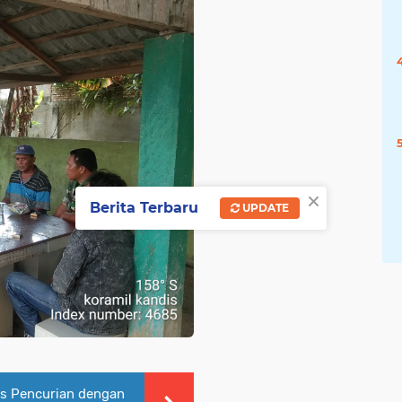
×
Berita Terbaru
UPDATE
s Pencurian dengan