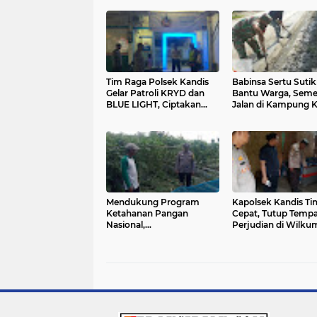
Tim Raga Polsek Kandis
Babinsa Sertu Suti
Gelar Patroli KRYD dan
Bantu Warga, Seme
BLUE LIGHT, Ciptakan
Jalan di Kampung K
Situasi Kamtibmas yang
Kondusif
Mendukung Program
Kapolsek Kandis Ti
Ketahanan Pangan
Cepat, Tutup Tempa
Nasional,
Perjudian di Wilku
Bhabinkamtibmas Polsek
Kandis
Kandis Dampingi Petani