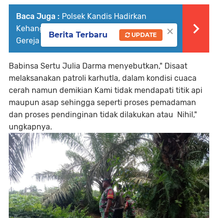
Baca Juga :
Polsek Kandis Hadirkan
×
Kehangatan Program Minggu Kasih di
Berita Terbaru
UPDATE
Gereja GPDI Immanuel Km 83
Babinsa Sertu Julia Darma menyebutkan," Disaat
melaksanakan patroli karhutla, dalam kondisi cuaca
cerah namun demikian Kami tidak mendapati titik api
maupun asap sehingga seperti proses pemadaman
dan proses pendinginan tidak dilakukan atau Nihil,"
ungkapnya.