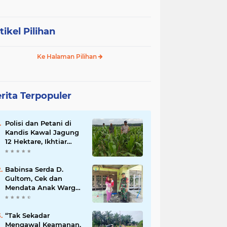
tikel Pilihan
Ke Halaman Pilihan
rita Terpopuler
Polisi dan Petani di
Kandis Kawal Jagung
12 Hektare, Ikhtiar
Menjaga Ketahanan
Pangan
Babinsa Serda D.
Gultom, Cek dan
Mendata Anak Warga
Yang Stunting
“Tak Sekadar
Mengawal Keamanan,