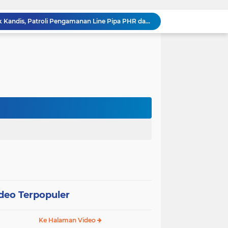
Babinsa Koramil 05/ Pwk Kandis, Patroli Pengamanan Line Pipa PHR dan Komsos Tentang SKK Migas
hang Melakukan Pendampingan Vaksinasi PMK
“Tak Sekadar Mengawal Keamanan, Polsek Kandis Turun ke Lahan Jagung Kawal Ketahanan Pangan
Babinsa Sertu Suriyadi Mengecek dan Mendata Anak Warga Yang Stunting di Wilayah Binaannya
Dua Personel Babinsa Kandis Melakukan Patroli Pengamanan dan Komsos Tentang SKK Migas
Polisi Masuk Ladang! Polsek Kandis Rawat Jagung, Jaga Asa Swasembada Pangan
omo Gelar Giat Kampung Pancasila
oli Karhutla di Wilayah Kampung Sam Sam
Polsek Kandis dan Petani Bersinergi, Jaga Jagung Tetap Tumbuh untuk Ketahanan Pangan
12 Hektare Jagung Jadi Tumpuan, Polsek Kandis Bergerak Kawal Swasembada Pangan
deo Terpopuler
Ke Halaman Video