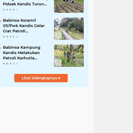
Polsek Kandis Turun
ke Lahan Jagung
Kawal Ketahanan
Pangan
Babinsa Koramil
05/Pwk Kandis Gelar
Giat Patroli
Pengamanan Line
Pipa di Wilayah
Kandis Kandis
Babinsa Kampung
Kandis Melakukan
Patroli Karhutla
Bersama Warga
Tempatan
Lihat Selengkapnya