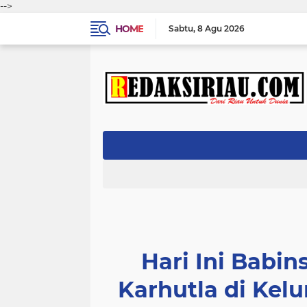
-->
HOME
Sabtu
8 Agu 2026
Hari Ini Babin
Karhutla di Kel