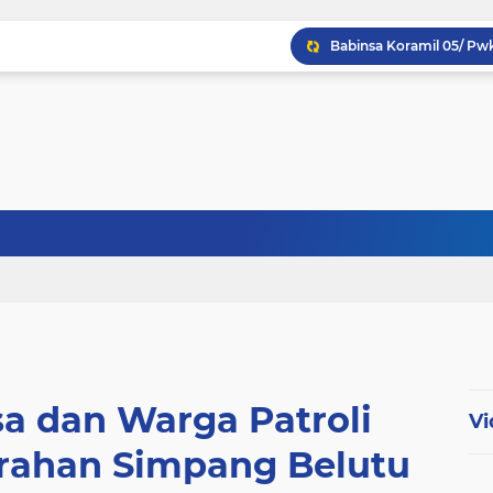
Babinsa Koptu K. Sito
Babinsa Sertu Ridho Ut
Babinsa Kandis Berpatr
sa dan Warga Patroli
Vi
urahan Simpang Belutu