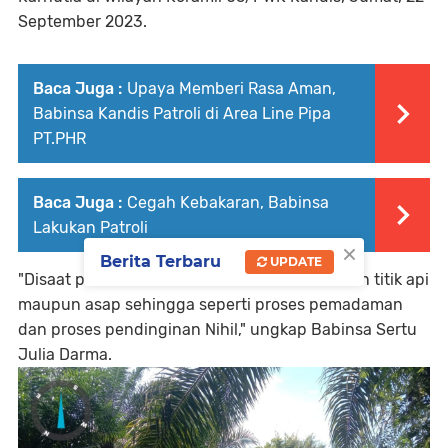
September 2023.
Baca Juga :
Upaya Memberi Rasa Aman,
Babinsa Kandis Patroli di Area Line Pipa
PT.PHR
Baca Juga :
Cegah Kebakaran, Babinsa
Lakukan Patroli
×
Berita Terbaru
UPDATE
"Disaat patroli karhutla, kami tidak menemukan titik api
maupun asap sehingga seperti proses pemadaman
dan proses pendinginan Nihil," ungkap Babinsa Sertu
Julia Darma.