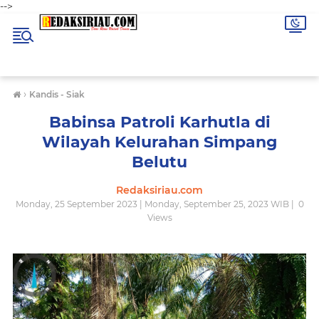
-->
›
Kandis - Siak
Babinsa Patroli Karhutla di
Wilayah Kelurahan Simpang
Belutu
Redaksiriau.com
Monday, 25 September 2023 | Monday, September 25, 2023 WIB |
0
Views