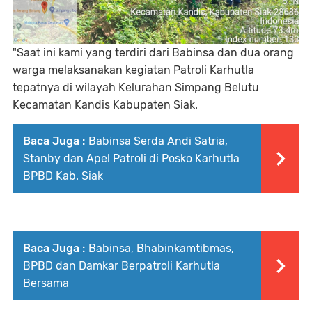
"Saat ini kami yang terdiri dari Babinsa dan dua orang
warga melaksanakan kegiatan Patroli Karhutla
tepatnya di wilayah Kelurahan Simpang Belutu
Kecamatan Kandis Kabupaten Siak.
Baca Juga :
Babinsa Serda Andi Satria,
Stanby dan Apel Patroli di Posko Karhutla
BPBD Kab. Siak
Baca Juga :
Babinsa, Bhabinkamtibmas,
BPBD dan Damkar Berpatroli Karhutla
Bersama