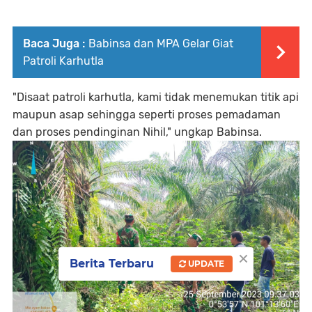
Baca Juga :
Babinsa dan MPA Gelar Giat
Patroli Karhutla
"Disaat patroli karhutla, kami tidak menemukan titik api
maupun asap sehingga seperti proses pemadaman
dan proses pendinginan Nihil," ungkap Babinsa.
×
Berita Terbaru
UPDATE