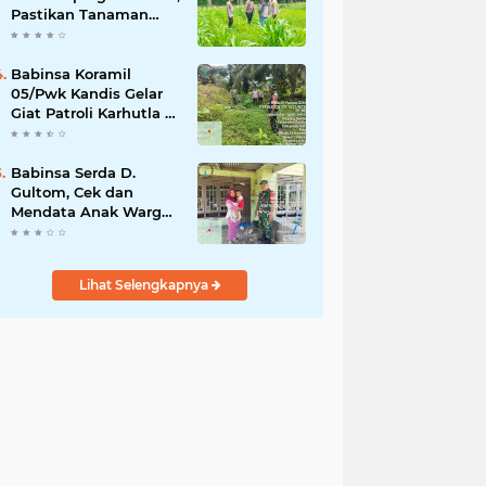
Pastikan Tanaman
Jagung Tumbuh
Optimal Dukung
Swasembada Pangan
Babinsa Koramil
Nasional
05/Pwk Kandis Gelar
Giat Patroli Karhutla di
Wilayah Kelurahan
Simpang Belutu
Babinsa Serda D.
Gultom, Cek dan
Mendata Anak Warga
Yang Stunting
Lihat Selengkapnya