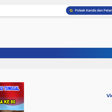
Babinsa Kopda Dedi Ir
Babinsa Sertu Ridho Ut
Babinsa Kandis Berpatr
Vi