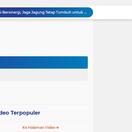
Polsek Kandis dan Petani Bersinergi, Jaga Jagung Tetap Tumbuh untuk Ketahanan Pangan
awan Melakukan Pendampingan Vaksinasi PMK
Babinsa Kelurahan Kandis Kota Berpatroli Karhutla Bersama Warga Tempatan
Polisi dan Petani di Kandis Kawal Jagung 12 Hektare, Ikhtiar Menjaga Ketahanan Pangan
“Tak Sekadar Mengawal Keamanan, Polsek Kandis Turun ke Lahan Jagung Kawal Ketahanan Pangan
Babinsa Sertu Suriyadi Mengecek dan Mendata Anak Warga Yang Stunting di Wilayah Binaannya
Dua Personel Babinsa Kandis Melakukan Patroli Pengamanan dan Komsos Tentang SKK Migas
Polisi Masuk Ladang! Polsek Kandis Rawat Jagung, Jaga Asa Swasembada Pangan
omo Gelar Giat Kampung Pancasila
oli Karhutla di Wilayah Kampung Sam Sam
deo Terpopuler
Ke Halaman Video