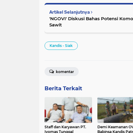
Artikel Selanjutnya
'NGOVI' Diskusi Bahas Potensi Komo
Sawit
Kandis - Siak
komentar
Berita Terkait
Staff dan Karyawan PT.
Demi Keamanan O
Ivomas Tunggal
Babinsa Kandis Patro