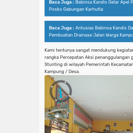
Baca Juga :
Babinsa Kandis Gelar Apel P
Posko Gabungan Karhutla
Baca Juga :
Antusias Babinsa Kandis 
Pembuatan Drainase Jalan Warga Kam
Kami tentunya sangat mendukung kegiata
rangka Percepatan Aksi penanggulangan g
Stunting di wilayah Pemerintah Kecamatan
Kampung / Desa.