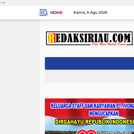
-->
HOME
Kamis
6 Agu 2026