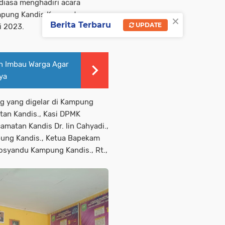
diasa menghadiri acara
ampung Kandis Kecamatan
×
Berita Terbaru
UPDATE
i 2023.
an Imbau Warga Agar
ya
ng yang digelar di Kampung
tan Kandis., Kasi DPMK
matan Kandis Dr. Iin Cahyadi.,
ung Kandis., Ketua Bapekam
osyandu Kampung Kandis., Rt.,