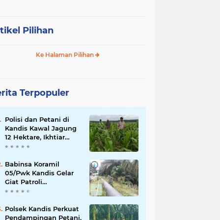
tikel Pilihan
Ke Halaman Pilihan
rita Terpopuler
Polisi dan Petani di
Kandis Kawal Jagung
12 Hektare, Ikhtiar
Menjaga Ketahanan
Pangan
Babinsa Koramil
05/Pwk Kandis Gelar
Giat Patroli
Pengamanan Line
Pipa di Wilayah
Kandis Kandis
Polsek Kandis Perkuat
Pendampingan Petani,