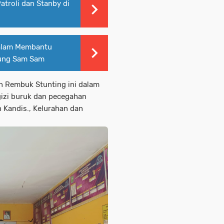
atroli dan Stanby di
Dalam Membantu
pung Sam Sam
n Rembuk Stunting ini dalam
izi buruk dan pecegahan
 Kandis., Kelurahan dan