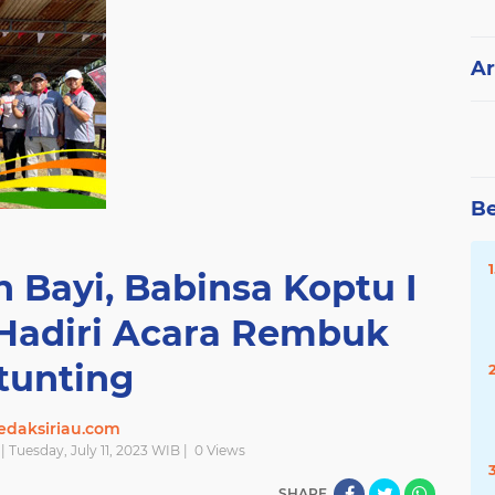
Ar
Be
 Bayi, Babinsa Koptu I
 Hadiri Acara Rembuk
tunting
edaksiriau.com
 | Tuesday, July 11, 2023 WIB |
0
Views
SHARE