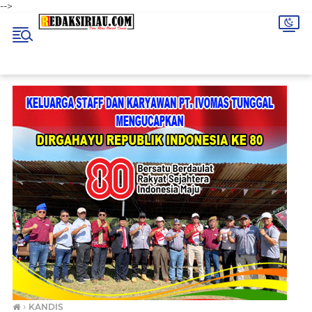
-->
›
KANDIS