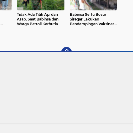
Tidak Ada Titik Api dan
Babinsa Sertu Bosur
Asap, Saat Babinsa dan
Siregar Lakukan
a
Warga Patroli Karhutla
Pendampingan Vaksinasi
K SSQ
PMK Wilayah Kampung
Libo Jaya
Copyright ©
2026 REDAKSIRIAU.COM