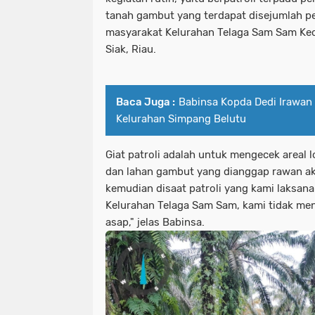
tanah gambut yang terdapat disejumlah pe
masyarakat Kelurahan Telaga Sam Sam Ke
Siak, Riau.
Baca Juga :
Babinsa Kopda Dedi Irawan 
Kelurahan Simpang Belutu
Giat patroli adalah untuk mengecek areal 
dan lahan gambut yang dianggap rawan a
kemudian disaat patroli yang kami laksa
Kelurahan Telaga Sam Sam, kami tidak me
asap," jelas Babinsa.