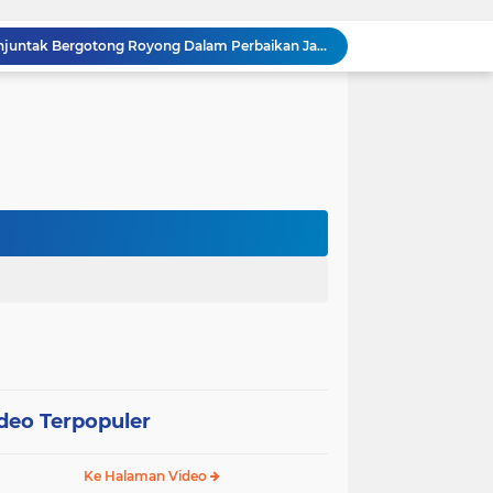
Babinsa Sertu Edy Simanjuntak Bergotong Royong Dalam Perbaikan Jalan Warga di Kampung Kandis
s Berpatroli Karhutla Dengan Warga Tempatan
12 Hektare Jagung Jadi Tumpuan, Polsek Kandis Bergerak Kawal Swasembada Pangan
Babinsa Koramil 05/ Pwk Kandis, Patroli Pengamanan Line Pipa PHR dan Komsos Tentang SKK Migas
hang Melakukan Pendampingan Vaksinasi PMK
“Tak Sekadar Mengawal Keamanan, Polsek Kandis Turun ke Lahan Jagung Kawal Ketahanan Pangan
Babinsa Sertu Suriyadi Mengecek dan Mendata Anak Warga Yang Stunting di Wilayah Binaannya
Dua Personel Babinsa Kandis Melakukan Patroli Pengamanan dan Komsos Tentang SKK Migas
Polisi Masuk Ladang! Polsek Kandis Rawat Jagung, Jaga Asa Swasembada Pangan
Jagung Tumbuh, Harapan Menguat: Polsek Kandis Kawal Ketahanan Pangan dari Jambai Makmur
deo Terpopuler
Ke Halaman Video