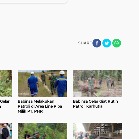
SHARE
Gelar
Babinsa Melakukan
Babinsa Gelar Giat Rutin
a
Patroli di Area Line Pipa
Patroli Karhutla
Milik PT. PHR