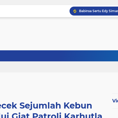
Babinsa Kampung Kandi
Babinsa Koptu K. Sito
Vi
cek Sejumlah Kebun
i Giat Patroli Karhutla