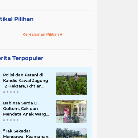
tikel Pilihan
Ke Halaman Pilihan
rita Terpopuler
Polisi dan Petani di
Kandis Kawal Jagung
12 Hektare, Ikhtiar
Menjaga Ketahanan
Pangan
Babinsa Serda D.
Gultom, Cek dan
Mendata Anak Warga
Yang Stunting
“Tak Sekadar
Mengawal Keamanan,