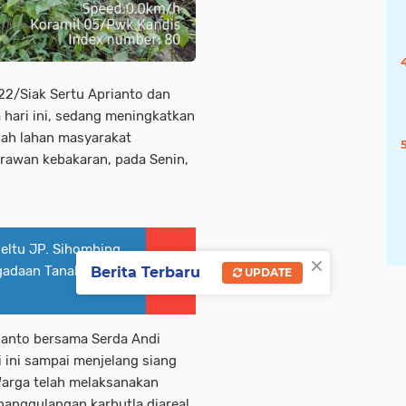
2/Siak Sertu Aprianto dan
 hari ini, sedang meningkatkan
mlah lahan masyarakat
rawan kebakaran, pada Senin,
Peltu JP. Sihombing
×
gadaan Tanah di 4
Berita Terbaru
UPDATE
ianto bersama Serda Andi
 ini sampai menjelang siang
Warga telah melaksanakan
enanggulangan karhutla diareal