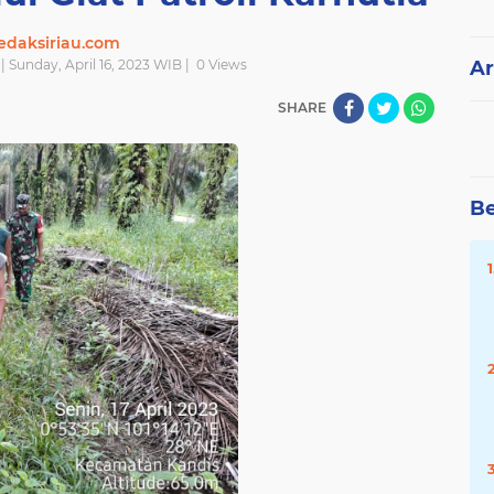
edaksiriau.com
 | Sunday, April 16, 2023 WIB |
0
Views
Ar
SHARE
Be