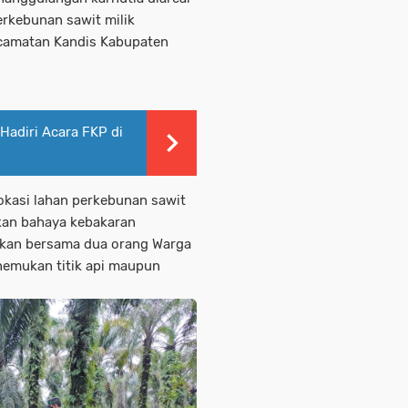
rkebunan sawit milik
camatan Kandis Kabupaten
Hadiri Acara FKP di
lokasi lahan perkebunan sawit
kan bahaya kebakaran
nakan bersama dua orang Warga
nemukan titik api maupun