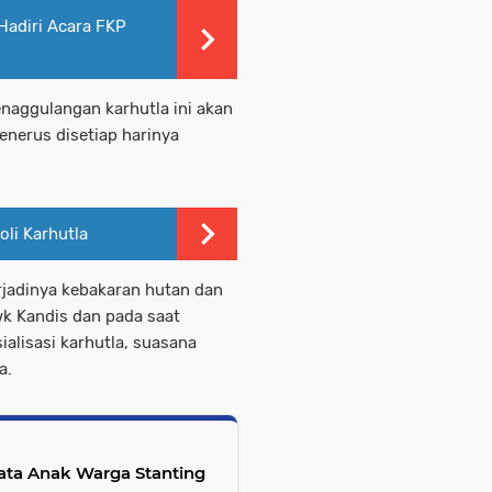
Hadiri Acara FKP
enaggulangan karhutla ini akan
enerus disetiap harinya
li Karhutla
rjadinya kebakaran hutan dan
wk Kandis dan pada saat
ialisasi karhutla, suasana
a.
ata Anak Warga Stanting