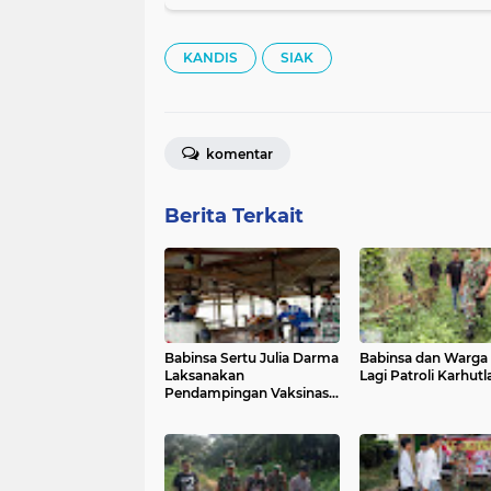
KANDIS
SIAK
komentar
Berita Terkait
Babinsa Sertu Julia Darma
Babinsa dan Warga 
Laksanakan
Lagi Patroli Karhutl
Pendampingan Vaksinasi
PMK Pada Sapi Milik
Warga