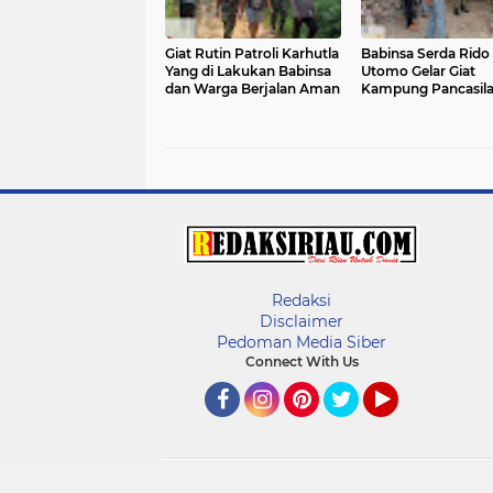
Giat Rutin Patroli Karhutla
Babinsa Serda Rido
Yang di Lakukan Babinsa
Utomo Gelar Giat
dan Warga Berjalan Aman
Kampung Pancasil
Kepada Siswa/i SM
Kandis
Redaksi
Disclaimer
Pedoman Media Siber
Connect With Us
Facebook
Instagram
Pinterest
Twitter
YouTube