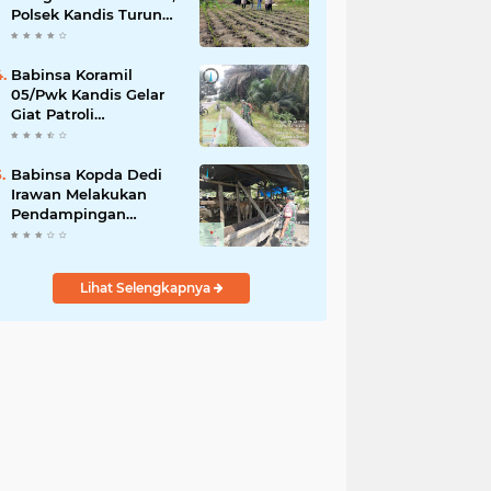
Polsek Kandis Turun
ke Lahan Jagung
Kawal Ketahanan
Pangan
Babinsa Koramil
05/Pwk Kandis Gelar
Giat Patroli
Pengamanan Line
Pipa di Wilayah
Kandis Kandis
Babinsa Kopda Dedi
Irawan Melakukan
Pendampingan
Vaksinasi PMK
Lihat Selengkapnya