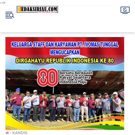
-->
›
KANDIS