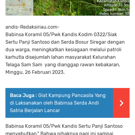
andis-Redaksiriau.com-
Babinsa Koramil 05/Pwk Kandis Kodim 0322/Siak
Sertu Panji Santoso dan Serda Bosur Siregar dengan
dua warga, meningkatkan kesiagaan melalui patroli
karhutla disejumlah lahan masyarakat Kelurahan
Telaga Sam Sam yang dianggap rawan kebakaran,
Minggu, 26 Februari 2023.
Baca Juga :
Giat Kampung Pancasila Yang
di Laksanakan oleh Babinsa Serda Andi
Satria Berjalan Lancar
Babinsa Koramil 05/Pwk Kandis Sertu Panji Santoso
menyebutkan," Bahwa pihaknya pagi ini sampai