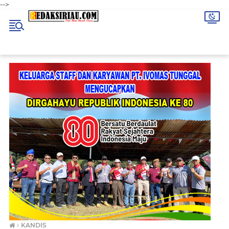
-->
›
KANDIS