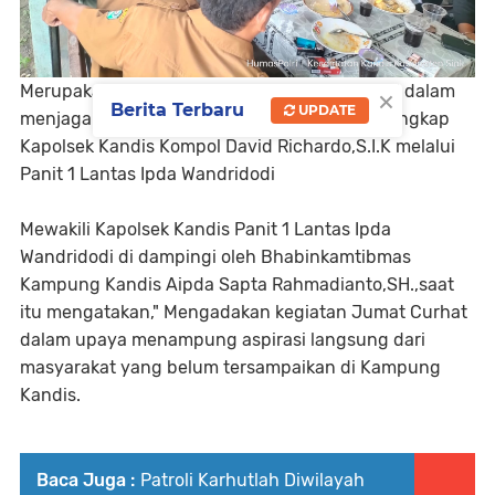
×
Merupakan salah satu upaya untuk bersinergi dalam
Berita Terbaru
UPDATE
menjaga Kamtibmas di tengah masyarakat," ungkap
Kapolsek Kandis Kompol David Richardo,S.I.K melalui
Panit 1 Lantas Ipda Wandridodi
Mewakili Kapolsek Kandis Panit 1 Lantas Ipda
Wandridodi di dampingi oleh Bhabinkamtibmas
Kampung Kandis Aipda Sapta Rahmadianto,SH.,saat
itu mengatakan," Mengadakan kegiatan Jumat Curhat
dalam upaya menampung aspirasi langsung dari
masyarakat yang belum tersampaikan di Kampung
Kandis.
Baca Juga :
Patroli Karhutlah Diwilayah