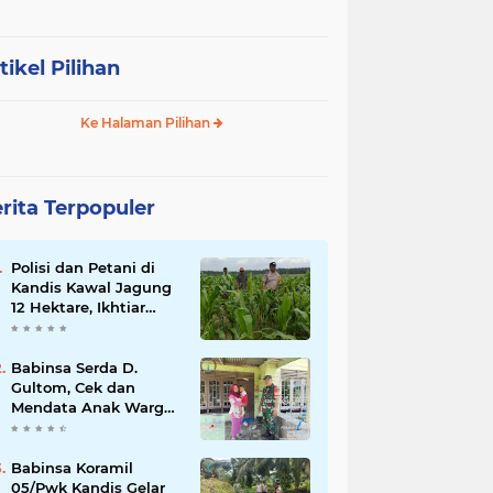
tikel Pilihan
Ke Halaman Pilihan
rita Terpopuler
Polisi dan Petani di
Kandis Kawal Jagung
12 Hektare, Ikhtiar
Menjaga Ketahanan
Pangan
Babinsa Serda D.
Gultom, Cek dan
Mendata Anak Warga
Yang Stunting
Babinsa Koramil
05/Pwk Kandis Gelar