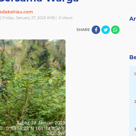
edaksiriau.com
| Friday, January 27, 2023 WIB |
0
Views
Ar
SHARE
Be