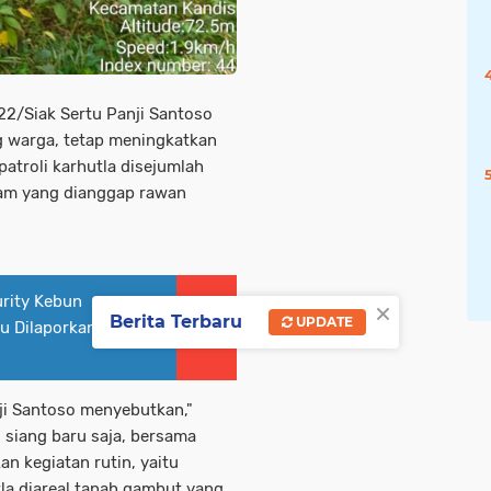
2/Siak Sertu Panji Santoso
g warga, tetap meningkatkan
patroli karhutla disejumlah
Sam yang dianggap rawan
urity Kebun
×
Berita Terbaru
UPDATE
lu Dilaporkan
ji Santoso menyebutkan,"
 siang baru saja, bersama
n kegiatan rutin, yaitu
la diareal tanah gambut yang