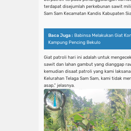
terdapat disejumlah perkebunan sawit mil
Sam Sam Kecamatan Kandis Kabupaten Siak
Baca Juga :
Babinsa Melakukan Giat K
Kampung Pencing Bekulo
Giat patroli hari ini adalah untuk mengece
sawit dan lahan gambut yang dianggap ra
kemudian disaat patroli yang kami laksa
Kelurahan Telaga Sam Sam, kami tidak me
asap," jelasnya.