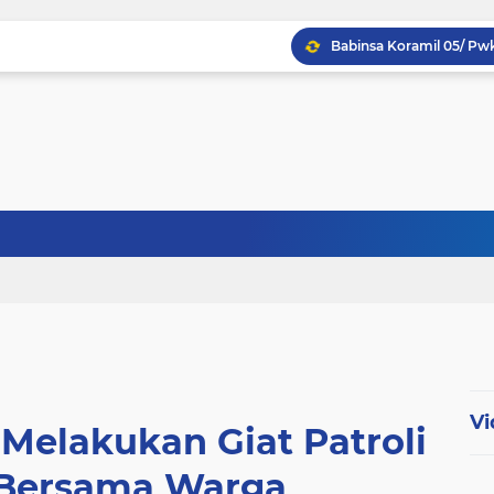
Babinsa Koptu K. Sito
Babinsa Sertu Ridho Ut
Babinsa Kandis Berpatr
Vi
Melakukan Giat Patroli
 Bersama Warga