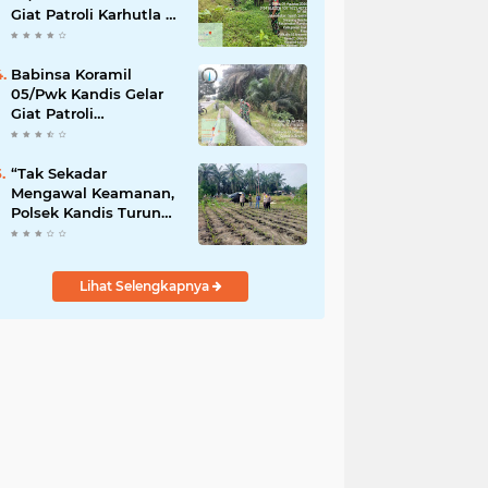
Giat Patroli Karhutla di
Wilayah Kelurahan
Simpang Belutu
Babinsa Koramil
05/Pwk Kandis Gelar
Giat Patroli
Pengamanan Line
Pipa di Wilayah
Kandis Kandis
“Tak Sekadar
Mengawal Keamanan,
Polsek Kandis Turun
ke Lahan Jagung
Kawal Ketahanan
Pangan
Lihat Selengkapnya