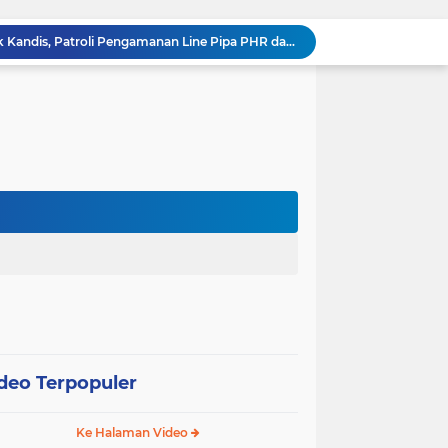
Babinsa Koramil 05/ Pwk Kandis, Patroli Pengamanan Line Pipa PHR dan Komsos Tentang SKK Migas
hang Melakukan Pendampingan Vaksinasi PMK
“Tak Sekadar Mengawal Keamanan, Polsek Kandis Turun ke Lahan Jagung Kawal Ketahanan Pangan
Babinsa Sertu Suriyadi Mengecek dan Mendata Anak Warga Yang Stunting di Wilayah Binaannya
Dua Personel Babinsa Kandis Melakukan Patroli Pengamanan dan Komsos Tentang SKK Migas
Polisi Masuk Ladang! Polsek Kandis Rawat Jagung, Jaga Asa Swasembada Pangan
omo Gelar Giat Kampung Pancasila
oli Karhutla di Wilayah Kampung Sam Sam
Polsek Kandis dan Petani Bersinergi, Jaga Jagung Tetap Tumbuh untuk Ketahanan Pangan
12 Hektare Jagung Jadi Tumpuan, Polsek Kandis Bergerak Kawal Swasembada Pangan
deo Terpopuler
Ke Halaman Video