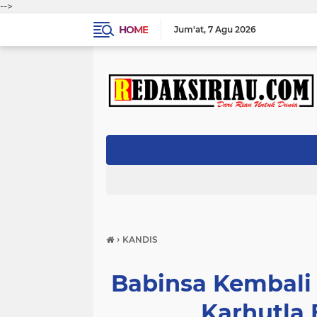
-->
HOME
Jum'at
7 Agu 2026
›
KANDIS
Babinsa Kembali 
Karhutla