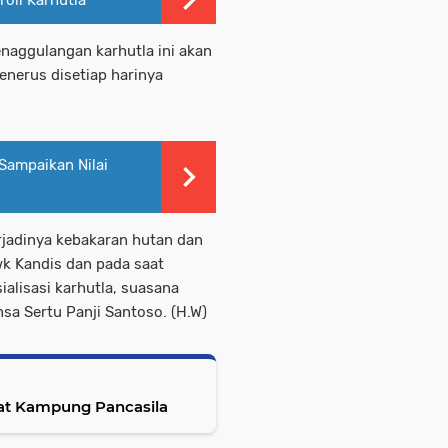
oli Karhutla
enaggulangan karhutla ini akan
enerus disetiap harinya
Sampaikan Nilai
rjadinya kebakaran hutan dan
wk Kandis dan pada saat
ialisasi karhutla, suasana
sa Sertu Panji Santoso. (H.W)
iat Kampung Pancasila