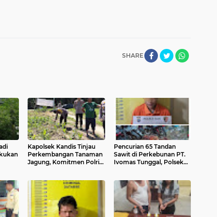
SHARE
adi
Kapolsek Kandis Tinjau
Pencurian 65 Tandan
akukan
Perkembangan Tanaman
Sawit di Perkebunan PT.
Jagung, Komitmen Polri
Ivomas Tunggal, Polsek
Dukung Ketahanan
Kandis Amankan Satu
Pangan Terus Berlanjut
Pelaku