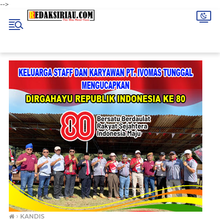
-->
›
KANDIS