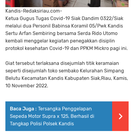
Kandis-Redaksiriau.com-
Ketua Gugus Tugas Covid-19 Siak Dandim 0322/Siak
melalui dua Personil Babinsa Koramil 05/Pwk Kandis
Sertu Arfan Sembiring bersama Serda Rido Utomo
kembali menggelar kegiatan penegakkan disiplin
protokol kesehatan Covid-19 dan PPKM Mickro pagi ini.
Giat tersebut terlaksana disejumlah titik keramaian
seperti disejumlah toko sembako Kelurahan Simpang
Belutu Kecamatan Kandis Kabupaten Siak,Riau, Kamis,
10 November 2022.
Baca Juga :
Tersangka Penggelapan
Sepeda Motor Supra x 125, Berhasil di
Tangkap Polisi Polsek Kandis