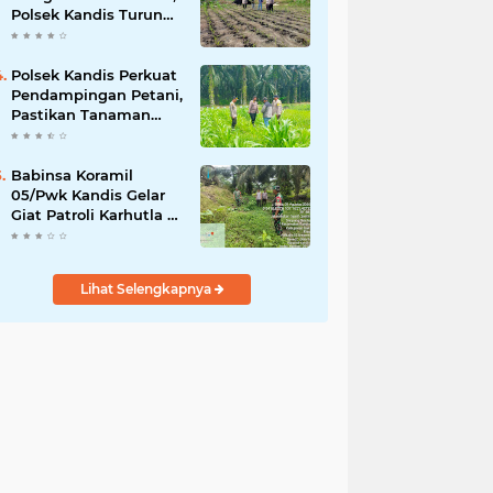
Polsek Kandis Turun
ke Lahan Jagung
Kawal Ketahanan
Pangan
Polsek Kandis Perkuat
Pendampingan Petani,
Pastikan Tanaman
Jagung Tumbuh
Optimal Dukung
Swasembada Pangan
Babinsa Koramil
Nasional
05/Pwk Kandis Gelar
Giat Patroli Karhutla di
Wilayah Kelurahan
Simpang Belutu
Lihat Selengkapnya