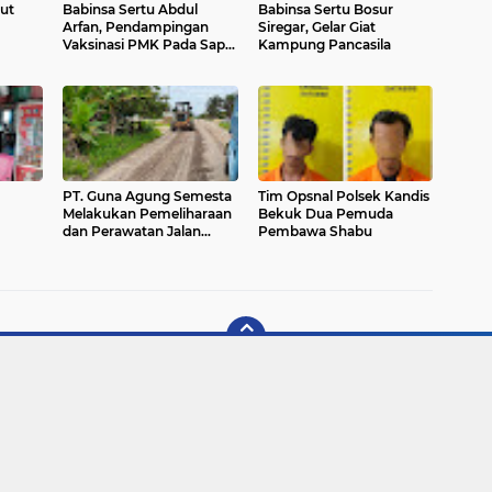
ut
Babinsa Sertu Abdul
Babinsa Sertu Bosur
Arfan, Pendampingan
Siregar, Gelar Giat
Vaksinasi PMK Pada Sapi
Kampung Pancasila
Milik Warga
PT. Guna Agung Semesta
Tim Opsnal Polsek Kandis
Melakukan Pemeliharaan
Bekuk Dua Pemuda
dan Perawatan Jalan
Pembawa Shabu
ng
Datuk Lima Puluh