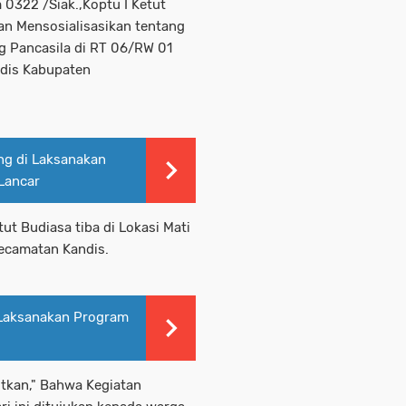
 0322 /Siak.,Koptu I Ketut
n Mensosialisasikan tentang
ng Pancasila di RT 06/RW 01
dis Kabupaten
ng di Laksanakan
 Lancar
ut Budiasa tiba di Lokasi Mati
ecamatan Kandis.
, Laksanakan Program
tkan," Bahwa Kegiatan