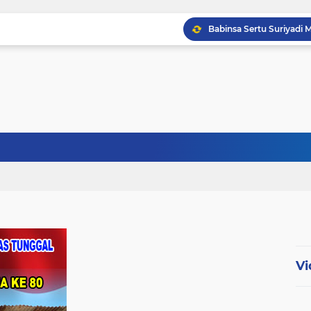
Babinsa Sertu Ridho Ut
Babinsa Kandis Berpatr
Babinsa Kopda Dedi Ir
Vi