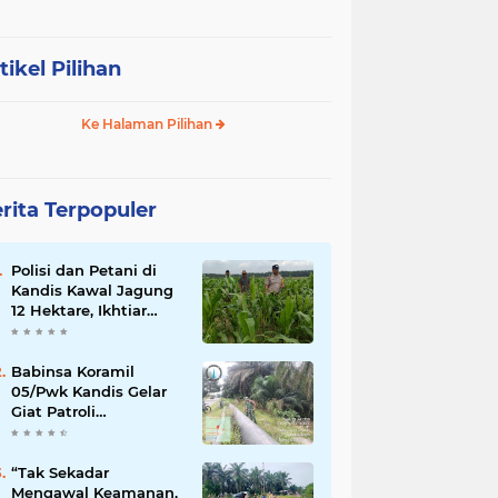
tikel Pilihan
Ke Halaman Pilihan
rita Terpopuler
Polisi dan Petani di
Kandis Kawal Jagung
12 Hektare, Ikhtiar
Menjaga Ketahanan
Pangan
Babinsa Koramil
05/Pwk Kandis Gelar
Giat Patroli
Pengamanan Line
Pipa di Wilayah
Kandis Kandis
“Tak Sekadar
Mengawal Keamanan,