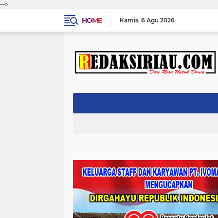
-->
HOME
Kamis
6 Agu 2026