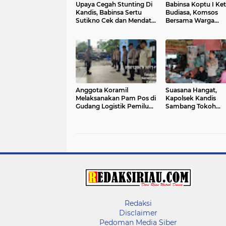
Upaya Cegah Stunting Di
Babinsa Koptu I Ket
Kandis, Babinsa Sertu
Budiasa, Komsos
Sutikno Cek dan Mendata
Bersama Warga
Anak Stunting
Kampung Kandis
Anggota Koramil
Suasana Hangat,
Melaksanakan Pam Pos di
Kapolsek Kandis
Gudang Logistik Pemilu
Sambang Tokoh
KPU Kandis
Masyarakat Kampu
Jambai Makmur
Redaksi
Disclaimer
Pedoman Media Siber