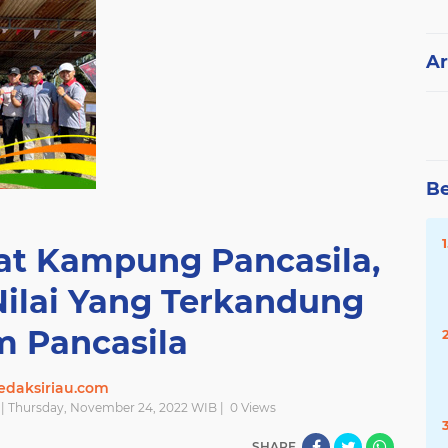
Ar
Be
iat Kampung Pancasila,
Nilai Yang Terkandung
m Pancasila
edaksiriau.com
| Thursday, November 24, 2022 WIB |
0
Views
SHARE