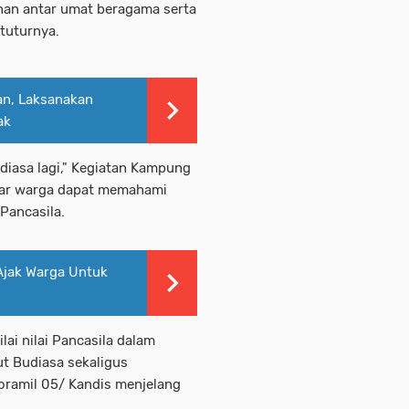
nan antar umat beragama serta
tuturnya.
an, Laksanakan
ak
diasa lagi," Kegiatan Kampung
gar warga dapat memahami
 Pancasila.
Ajak Warga Untuk
ai nilai Pancasila dalam
ut Budiasa sekaligus
ramil 05/ Kandis menjelang