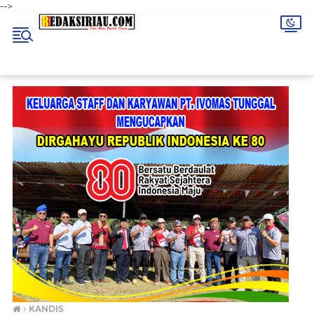
-->
›
KANDIS