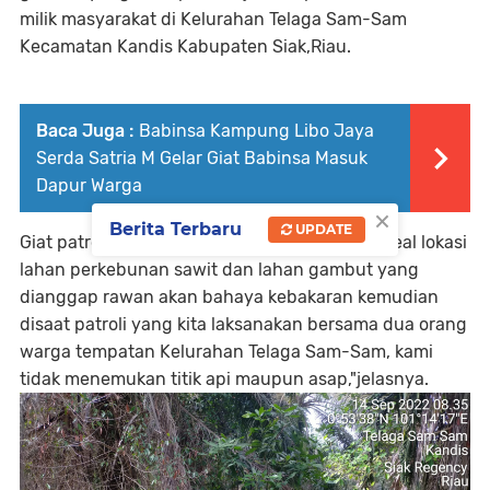
milik masyarakat di Kelurahan Telaga Sam-Sam
Kecamatan Kandis Kabupaten Siak,Riau.
Baca Juga :
Babinsa Kampung Libo Jaya
Serda Satria M Gelar Giat Babinsa Masuk
Dapur Warga
×
Berita Terbaru
UPDATE
Giat patroli hari ini adalah untuk mengecek areal lokasi
lahan perkebunan sawit dan lahan gambut yang
dianggap rawan akan bahaya kebakaran kemudian
disaat patroli yang kita laksanakan bersama dua orang
warga tempatan Kelurahan Telaga Sam-Sam, kami
tidak menemukan titik api maupun asap,"jelasnya.