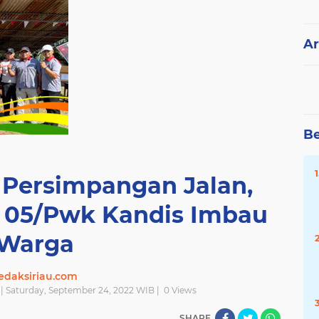
Ar
Be
 Persimpangan Jalan,
l 05/Pwk Kandis Imbau
Warga
edaksiriau.com
| Saturday, September 24, 2022 WIB |
0
Views
SHARE