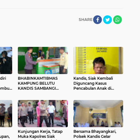
SHARE
diri
BHABINKAMTIBMAS
Kandis, Siak Kembali
KAMPUNG BELUTU
Diguncang Kasus
embuk
KANDIS SAMBANGI
Pencabulan Anak di
WARGA,
Bawah Umur, Kali Ini
SOSIALISASIKAN
Bapak Tiri Jadi Tersangka
KAMTIBMAS DAN
KARHUTLAH
Kunjungan Kerja, Tatap
Bersama Bhayangkari,
upan,
Muka Kapolres Siak
Polsek Kandis Gelar