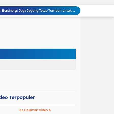
Polsek Kandis dan Petani Bersinergi, Jaga Jagung Tetap Tumbuh untuk Ketahanan Pangan
awan Melakukan Pendampingan Vaksinasi PMK
Babinsa Kelurahan Kandis Kota Berpatroli Karhutla Bersama Warga Tempatan
Polisi dan Petani di Kandis Kawal Jagung 12 Hektare, Ikhtiar Menjaga Ketahanan Pangan
“Tak Sekadar Mengawal Keamanan, Polsek Kandis Turun ke Lahan Jagung Kawal Ketahanan Pangan
Babinsa Sertu Suriyadi Mengecek dan Mendata Anak Warga Yang Stunting di Wilayah Binaannya
Dua Personel Babinsa Kandis Melakukan Patroli Pengamanan dan Komsos Tentang SKK Migas
Polisi Masuk Ladang! Polsek Kandis Rawat Jagung, Jaga Asa Swasembada Pangan
omo Gelar Giat Kampung Pancasila
oli Karhutla di Wilayah Kampung Sam Sam
deo Terpopuler
Ke Halaman Video