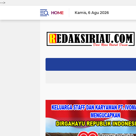
-->
HOME
Kamis
6 Agu 2026