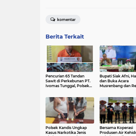
komentar
Berita Terkait
Pencurian 65 Tandan
Bupati Siak Afni, Ha
Sawit di Perkebunan PT.
dan Buka Acara
Ivomas Tunggal, Polsek
Musrenbang dan R
Kandis Amankan Satu
Stunting Tingkat
Pelaku
Kecamatan Kandis
Polsek Kandis Ungkap
Bersama Koperasi
Kasus Narkotika Jenis
Produsen Air Kehid