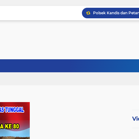
Babinsa Kopda Dedi Ir
Babinsa Sertu Ridho Ut
Babinsa Kandis Berpatr
Vi