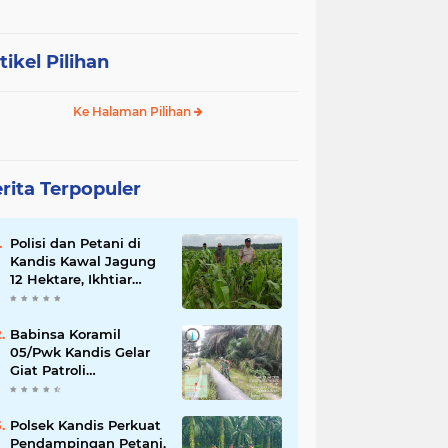
tikel Pilihan
Ke Halaman Pilihan
rita Terpopuler
Polisi dan Petani di
Kandis Kawal Jagung
12 Hektare, Ikhtiar
Menjaga Ketahanan
Pangan
Babinsa Koramil
05/Pwk Kandis Gelar
Giat Patroli
Pengamanan Line
Pipa di Wilayah
Kandis Kandis
Polsek Kandis Perkuat
Pendampingan Petani,