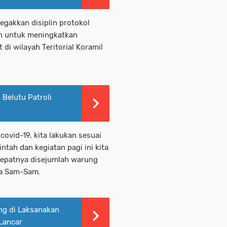
egakkan disiplin protokol
an untuk meningkatkan
 di wilayah Teritorial Koramil
Belutu Patroli
ovid-19, kita lakukan sesuai
ntah dan kegiatan pagi ini kita
tepatnya disejumlah warung
ga Sam-Sam.
ng di Laksanakan
 Lancar