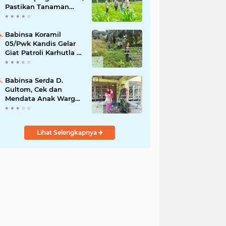
Pastikan Tanaman
Jagung Tumbuh
Optimal Dukung
Swasembada Pangan
Babinsa Koramil
Nasional
05/Pwk Kandis Gelar
Giat Patroli Karhutla di
Wilayah Kelurahan
Simpang Belutu
Babinsa Serda D.
Gultom, Cek dan
Mendata Anak Warga
Yang Stunting
Lihat Selengkapnya