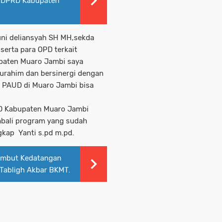
n DPRD Kabupaten
uni deliansyah SH MH,sekda
serta para OPD terkait
aten Muaro Jambi saya
turahim dan bersinergi dengan
 PAUD di Muaro Jambi bisa
AUD Kabupaten Muaro Jambi
mbali program yang sudah
gkap Yanti s.pd m.pd.
ambut Kedatangan
Tabligh Akbar BKMT.