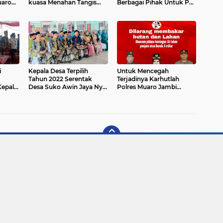
uaro
kuasa Menahan Tangis
Berbagai Pihak Untuk PJ
kah
Saat Acara Pisah Sambut
Bupati Kabupaten Muaro
i
Dengan PJ Bupati Muaro
Jambi,Termasuk Salah
gung
Jambi.
Satunya Ucapan
garan
Karangan Bungah Dari
Dirut PDAM Tirta Muaro
Jambi Ir.Budi Mulia.
i
Kepala Desa Terpilih
Untuk Mencegah
Tahun 2022 Serentak
Terjadinya Karhutlah
epala
Desa Suko Awin Jaya Nyai
Polres Muaro Jambi
Datuk Ida Wati Resmi Di
Memberikan Himbauan
Lantik.
Kepada Masyarakat
Untuk Bersama-sama
Mengatasi nya.