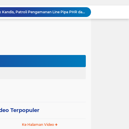
Babinsa Koramil 05/ Pwk Kandis, Patroli Pengamanan Line Pipa PHR dan Komsos Tentang SKK Migas
hang Melakukan Pendampingan Vaksinasi PMK
“Tak Sekadar Mengawal Keamanan, Polsek Kandis Turun ke Lahan Jagung Kawal Ketahanan Pangan
Babinsa Sertu Suriyadi Mengecek dan Mendata Anak Warga Yang Stunting di Wilayah Binaannya
Dua Personel Babinsa Kandis Melakukan Patroli Pengamanan dan Komsos Tentang SKK Migas
Polisi Masuk Ladang! Polsek Kandis Rawat Jagung, Jaga Asa Swasembada Pangan
omo Gelar Giat Kampung Pancasila
oli Karhutla di Wilayah Kampung Sam Sam
Polsek Kandis dan Petani Bersinergi, Jaga Jagung Tetap Tumbuh untuk Ketahanan Pangan
12 Hektare Jagung Jadi Tumpuan, Polsek Kandis Bergerak Kawal Swasembada Pangan
deo Terpopuler
Ke Halaman Video