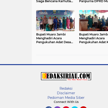
Siaga Bencana Karhutlah
Paripurna DPRD M
Tahun 2022.
Jambi Dalam Rang
Penyampaian Resm
Ranperda Pertang
Jawaban APBD Ang
Tahun 2021.
Bupati Muaro Jambi
Bupati Muaro Jamb
Menghadiri Acara
Menghadiri Acara
Pengukuhan Adat Desa
Pengukuhan Adat K
Sekecamatan Maro Sebo
Desa Sekecamatan
Di Kantor Camat Maro
Sekernan Di Kantor
Sebo.
Camat Sekernan.
Redaksi
Disclaimer
Pedoman Media Siber
Connect With Us