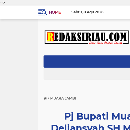
-->
HOME
Sabtu
8 Agu 2026
›
MUARA JAMBI
Pj Bupati Mu
Deliansyah SH.