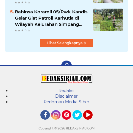
Kandis
Babinsa Koramil 05/Pwk Kandis
Gelar Giat Patroli Karhutla di
Wilayah Kelurahan Simpang
Belutu
Lihat Selengkapnya
Redaksi
Disclaimer
Pedoman Media Siber
Facebook
Instagram
Pinterest
Twitter
YouTube
Copyright ©
2026 REDAKSIRIAU.COM