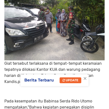
Giat tersebut terlaksana di tempat-tempat keramaian
tepatnya dilokasi Kantor KUA dan warung pedagang
harian di Kelurahan Telaga Sam-Sam Kecamatan
×
Berita Terbaru
UPDATE
Kandis,pada Kamis pagi,07 Juli 2022.
Pada kesempatan itu Babinsa Serda Rido Utomo
mengatakan,"Bahwa kegiatan penegakan disiplin