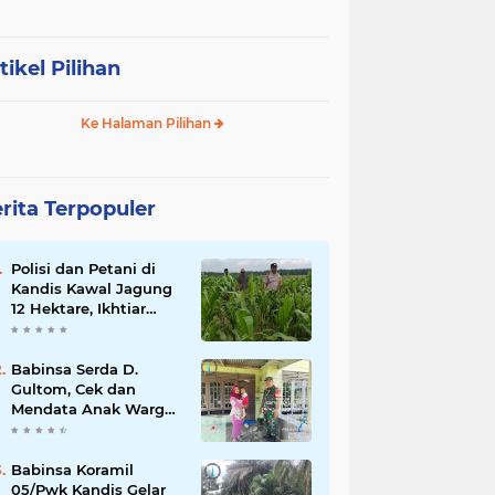
tikel Pilihan
Ke Halaman Pilihan
rita Terpopuler
Polisi dan Petani di
Kandis Kawal Jagung
12 Hektare, Ikhtiar
Menjaga Ketahanan
Pangan
Babinsa Serda D.
Gultom, Cek dan
Mendata Anak Warga
Yang Stunting
Babinsa Koramil
05/Pwk Kandis Gelar