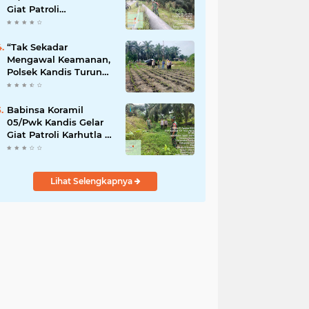
Giat Patroli
Pengamanan Line
Pipa di Wilayah
Kandis Kandis
“Tak Sekadar
Mengawal Keamanan,
Polsek Kandis Turun
ke Lahan Jagung
Kawal Ketahanan
Pangan
Babinsa Koramil
05/Pwk Kandis Gelar
Giat Patroli Karhutla di
Wilayah Kelurahan
Simpang Belutu
Lihat Selengkapnya