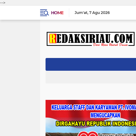
-->
HOME
Jum'at
7 Agu 2026