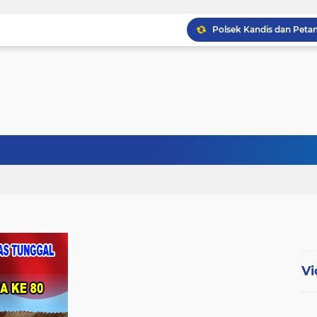
Babinsa Kopda Dedi Ir
Babinsa Sertu Ridho Ut
Babinsa Kandis Berpatr
Vi