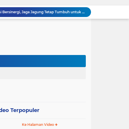
Polsek Kandis dan Petani Bersinergi, Jaga Jagung Tetap Tumbuh untuk Ketahanan Pangan
awan Melakukan Pendampingan Vaksinasi PMK
Babinsa Kelurahan Kandis Kota Berpatroli Karhutla Bersama Warga Tempatan
Polisi dan Petani di Kandis Kawal Jagung 12 Hektare, Ikhtiar Menjaga Ketahanan Pangan
“Tak Sekadar Mengawal Keamanan, Polsek Kandis Turun ke Lahan Jagung Kawal Ketahanan Pangan
Babinsa Sertu Suriyadi Mengecek dan Mendata Anak Warga Yang Stunting di Wilayah Binaannya
Dua Personel Babinsa Kandis Melakukan Patroli Pengamanan dan Komsos Tentang SKK Migas
Polisi Masuk Ladang! Polsek Kandis Rawat Jagung, Jaga Asa Swasembada Pangan
omo Gelar Giat Kampung Pancasila
oli Karhutla di Wilayah Kampung Sam Sam
deo Terpopuler
Ke Halaman Video