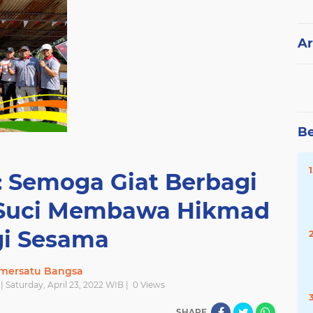
Ar
Be
: Semoga Giat Berbagi
 Suci Membawa Hikmad
i Sesama
mersatu Bangsa
 | Saturday, April 23, 2022 WIB |
0
Views
SHARE