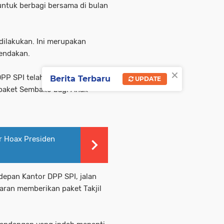
untuk berbagi bersama di bulan
 dilakukan. Ini merupakan
gendakan.
×
PP SPI telah berbagi berkah di
Berita Terbaru
UPDATE
 paket Sembako bagi Anak
ar Hoax Presiden
 depan Kantor DPP SPI, jalan
aran memberikan paket Takjil