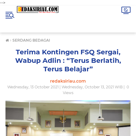
-->
›
SERDANG BEDAGAI
Terima Kontingen FSQ Sergai,
Wabup Adlin : “Terus Berlatih,
Terus Belajar”
redaksiriau.com
Wednesday, 13 October 2021 | Wednesday, October 13, 2021 WIB |
0
Views