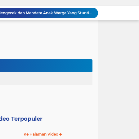
Dua Personel Babinsa Kandis Melakukan Patroli Pengamanan dan Komsos Tentang SKK Migas
Polisi Masuk Ladang! Polsek Kandis Rawat Jagung, Jaga Asa Swasembada Pangan
omo Gelar Giat Kampung Pancasila
oli Karhutla di Wilayah Kampung Sam Sam
Polsek Kandis dan Petani Bersinergi, Jaga Jagung Tetap Tumbuh untuk Ketahanan Pangan
awan Melakukan Pendampingan Vaksinasi PMK
Babinsa Kelurahan Kandis Kota Berpatroli Karhutla Bersama Warga Tempatan
Polisi dan Petani di Kandis Kawal Jagung 12 Hektare, Ikhtiar Menjaga Ketahanan Pangan
“Tak Sekadar Mengawal Keamanan, Polsek Kandis Turun ke Lahan Jagung Kawal Ketahanan Pangan
Babinsa Sertu Suriyadi Mengecek dan Mendata Anak Warga Yang Stunting di Wilayah Binaannya
deo Terpopuler
Ke Halaman Video