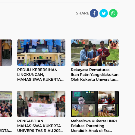
SHARE
PEDULI KEBERSIHAN
Rekayasa Rematurasi
LINGKUNGAN,
Ikan Patin Yang dilakukan
MAHASISWA KUKERTA
Oleh Kukerta Universitas
NDU
BALEK KAMPUNG UNRI
Riau Desa Koto Tibun
RI
MEMBUAT TEMPAT
Kampar
SAMPAH UNTUK DESA
SARI MULYA
PENGABDIAN
Mahasiswa Kukerta UNRI
m
MAHASISWA KUKERTA
Edukasi Parenting
 MDTA
UNIVERSITAS RIAU 2022
Mendidik Anak di Era