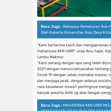
Baca Juga :
Rekayasa Rematurasi Ikan P
Oleh Kukerta Universitas Riau Desa Kot
“Kami berterima kasih dan mengapresiasi 
mahasiswa KKN UNRI" ucap Ibnu hajar, Ke
Lambu Makmur
“Kami senang dengan apa yang telah dip
2021 dengan mensosialisasiakan tentang
Covid-19 dengan selalu memakai masker, 
dan menjaga jarak, dengan adanya sosiali
rasa kesadaran siswa/i pentingnya mengg
banyak peserta didik yg abai dengan pen
Baca Juga :
MAHASISWA KKN UNRI MEL