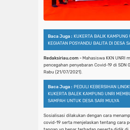
Baca Juga :
KUKERTA BALIK KAMPUNG
KEGIATAN POSYANDU BALITA DI DESA S
Redaksiriau.com -
Mahasiswa KKN UNRI me
pencegahan penyebaran Covid-19 di SDN 
Rabu (21/07/2021).
Baca Juga :
PEDULI KEBERSIHAN LING
KUKERTA BALEK KAMPUNG UNRI MEMB
SAMPAH UNTUK DESA SARI MULYA
Sosialisasi dilakukan dengan cara menamp
covid-19 serta menjelaskan tentang cara
tangan yg benar terhadap peserta didik d