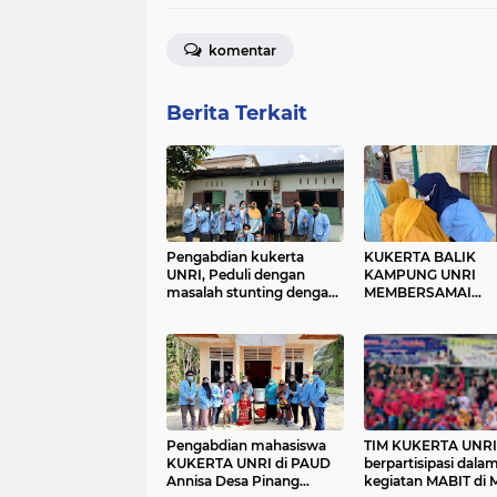
komentar
Berita Terkait
Pengabdian kukerta
KUKERTA BALIK
UNRI, Peduli dengan
KAMPUNG UNRI
masalah stunting dengan
MEMBERSAMAI
membagikan Sembako 4
KEGIATAN POSYA
sehat 5 sempurna kepada
BALITA DI DESA SA
masyarakat
MULYA
Pengabdian mahasiswa
TIM KUKERTA UNRI
KUKERTA UNRI di PAUD
berpartisipasi dala
Annisa Desa Pinang
kegiatan MABIT di