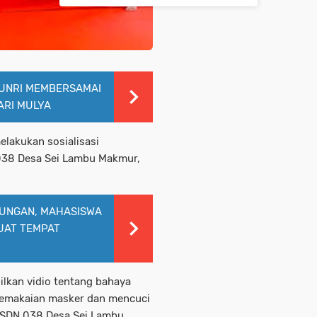
 UNRI MEMBERSAMAI
ARI MULYA
lakukan sosialisasi
038 Desa Sei Lambu Makmur,
KUNGAN, MAHASISWA
UAT TEMPAT
ilkan vidio tentang bahaya
 pemakaian masker dan mencuci
i SDN 038 Desa Sei Lambu