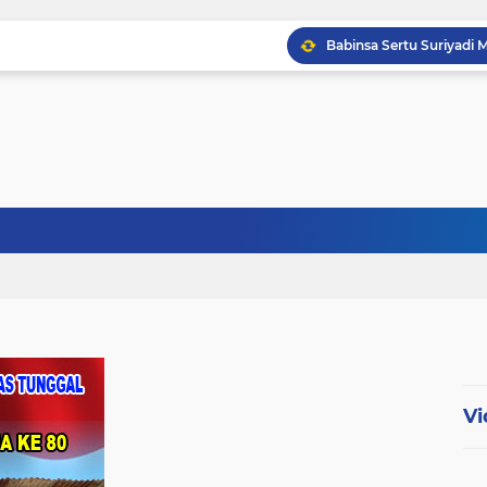
Babinsa Sertu Ridho Ut
Babinsa Kandis Berpatr
Babinsa Kopda Dedi Ir
Vi