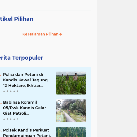
tikel Pilihan
Ke Halaman Pilihan
rita Terpopuler
Polisi dan Petani di
Kandis Kawal Jagung
12 Hektare, Ikhtiar
Menjaga Ketahanan
Pangan
Babinsa Koramil
05/Pwk Kandis Gelar
Giat Patroli
Pengamanan Line
Pipa di Wilayah
Kandis Kandis
Polsek Kandis Perkuat
Pendampingan Petani,