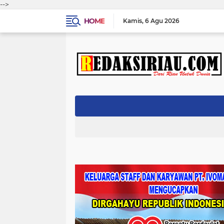
-->
HOME
Kamis
6 Agu 2026