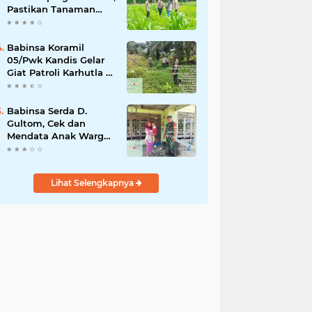
Pastikan Tanaman
Jagung Tumbuh
Optimal Dukung
Swasembada Pangan
Babinsa Koramil
Nasional
05/Pwk Kandis Gelar
Giat Patroli Karhutla di
Wilayah Kelurahan
Simpang Belutu
Babinsa Serda D.
Gultom, Cek dan
Mendata Anak Warga
Yang Stunting
Lihat Selengkapnya