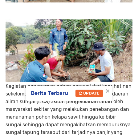
Kegiatan penanaman pohon berawal dari keprihatinan
×
Berita Terbaru
sekelompok pemuda yang melihat gundulnya daerah
UPDATE
aliran sungai (DAS) akibat pengelolahan lahan oleh
masyarakat sekitar yang melakukan penebangan dan
menanaman pohon kelapa sawit hingga ke bibir
sungai sehingga dapat mengakibatkan memburuknya
sungai tapung tersebut dari terjadinya banjir yang