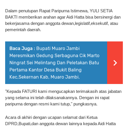
Dalam penutupan Rapat Paripurna Istimewa, YULI SETIA 
BAKTI memberikan arahan agar Aidi Hatta bisa bersinergi dan 
bekerjasama dengan anggota dewan,legislatif,eksekutif, atau 
pemerintah daerah.
Baca Juga :
Bupati Muaro Jambi
Meresmikan Gedung Serbaguna Cik Marto
Ningrat Sei Melintang Dan Peletakan Batu
Pertama Kantor Desa Bukit Baling
Kec,Sekernan Kab, Muaro Jambi.
"Kepada FATURI kami mengucapkan terimakasih atas jabatan 
yang selama ini telah dilaksanakannya. Dengan ini rapat 
paripurna dengan resmi kami tutup," pungkasnya.
Acara di akhiri dengan ucapan selamat dari Ketua 
DPRD,Bupati,dan anggota dewan lainnya kepada Aidi Hatta 