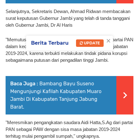
Selanjutnya, Sekretaris Dewan, Ahmad Ridwan membacakan 
surat keputusan Gubernur Jambi yang telah di tanda tanggani 
oleh Gubernur Jambi, Dr Al Haris
×
"Memutuskan satu meresmikan pemberhentian dari partai PAN 
Berita Terbaru
UPDATE
dalam kedudukannya sebagai anggota dewan, masa jabatan 
2019-2024, karena terbukti melakukan tindak pidana korupsi 
sebagaimana putusan dari pengadilan tinggi Jambi. 
Baca Juga :
Bambang Bayu Suseno
Mengunjungi Kafilah Kabupaten Muaro
Jambi Di Kabupaten Tanjung Jabung
Barat.
"Meresmikan pengangkatan saudara Aidi Hatta,S.Ag dari partai 
PAN sebagai PAW dengan sisa masa jabatan 2019-2024 
terhitug mulai pengambil sumpah," ungkapnya.