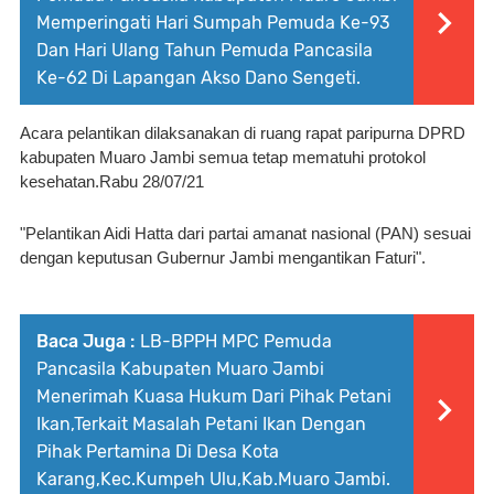
Memperingati Hari Sumpah Pemuda Ke-93
Dan Hari Ulang Tahun Pemuda Pancasila
Ke-62 Di Lapangan Akso Dano Sengeti.
Acara pelantikan dilaksanakan di ruang rapat paripurna DPRD 
kabupaten Muaro Jambi semua tetap mematuhi protokol 
kesehatan.Rabu 28/07/21
"Pelantikan Aidi Hatta dari partai amanat nasional (PAN) sesuai 
dengan keputusan Gubernur Jambi mengantikan Faturi".
Baca Juga :
LB-BPPH MPC Pemuda
Pancasila Kabupaten Muaro Jambi
Menerimah Kuasa Hukum Dari Pihak Petani
Ikan,Terkait Masalah Petani Ikan Dengan
Pihak Pertamina Di Desa Kota
Karang,Kec.Kumpeh Ulu,Kab.Muaro Jambi.