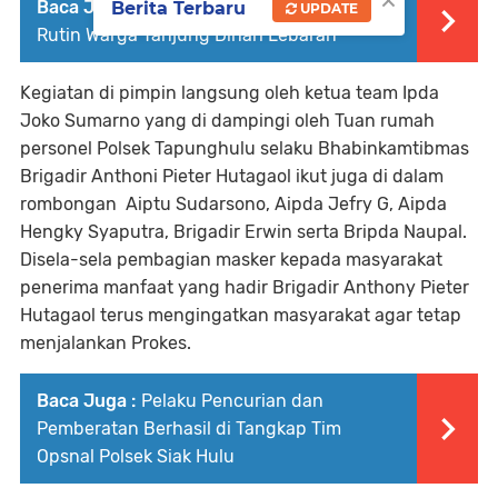
Baca Juga :
" Jalang Menjalang" Kegiatan
Berita Terbaru
UPDATE
Rutin Warga Tanjung Dihari Lebaran
Kegiatan di pimpin langsung oleh ketua team Ipda
Joko Sumarno yang di dampingi oleh Tuan rumah
personel Polsek Tapunghulu selaku Bhabinkamtibmas
Brigadir Anthoni Pieter Hutagaol ikut juga di dalam
rombongan Aiptu Sudarsono, Aipda Jefry G, Aipda
Hengky Syaputra, Brigadir Erwin serta Bripda Naupal.
Disela-sela pembagian masker kepada masyarakat
penerima manfaat yang hadir Brigadir Anthony Pieter
Hutagaol terus mengingatkan masyarakat agar tetap
menjalankan Prokes.
Baca Juga :
Pelaku Pencurian dan
Pemberatan Berhasil di Tangkap Tim
Opsnal Polsek Siak Hulu