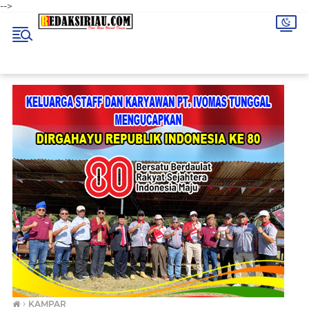
-->
›
KAMPAR