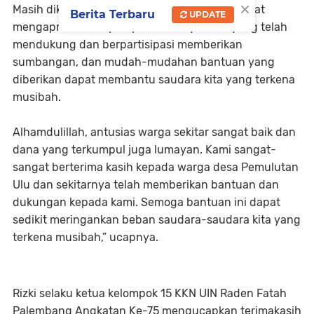
×
Masih dikatakan Syaritun, bahwa dirinya sangat
Berita Terbaru
UPDATE
mengapresiasi respon positif masyarakat yang telah
mendukung dan berpartisipasi memberikan
sumbangan, dan mudah-mudahan bantuan yang
diberikan dapat membantu saudara kita yang terkena
musibah.
Alhamdulillah, antusias warga sekitar sangat baik dan
dana yang terkumpul juga lumayan. Kami sangat-
sangat berterima kasih kepada warga desa Pemulutan
Ulu dan sekitarnya telah memberikan bantuan dan
dukungan kepada kami. Semoga bantuan ini dapat
sedikit meringankan beban saudara-saudara kita yang
terkena musibah,” ucapnya.
Rizki selaku ketua kelompok 15 KKN UIN Raden Fatah
Palembang Angkatan Ke-75 mengucapkan terimakasih