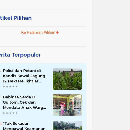
tikel Pilihan
Ke Halaman Pilihan
rita Terpopuler
Polisi dan Petani di
Kandis Kawal Jagung
12 Hektare, Ikhtiar
Menjaga Ketahanan
Pangan
Babinsa Serda D.
Gultom, Cek dan
Mendata Anak Warga
Yang Stunting
“Tak Sekadar
Mengawal Keamanan,