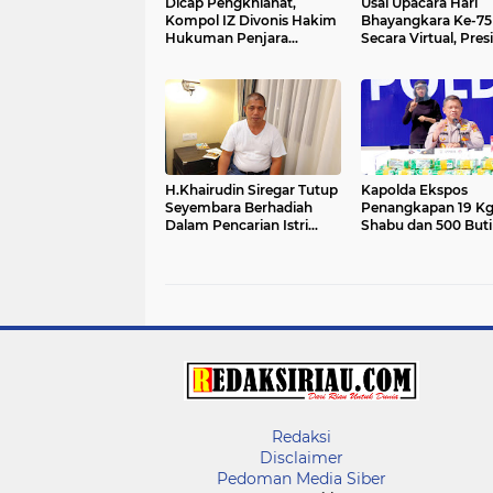
Dicap Pengkhianat,
Usai Upacara Hari
Kompol IZ Divonis Hakim
Bhayangkara Ke-75
Hukuman Penjara
Secara Virtual, Pres
Seumur Hidup
Puji Kinerja Kapold
H.Khairudin Siregar Tutup
Kapolda Ekspos
Seyembara Berhadiah
Penangkapan 19 K
Dalam Pencarian Istri
Shabu dan 500 Butir
Tercintanya.
Ekstasi Di Jajaran P
Riau
Redaksi
Disclaimer
Pedoman Media Siber