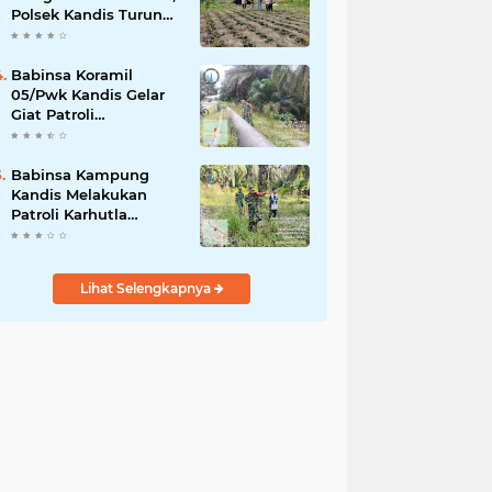
Polsek Kandis Turun
ke Lahan Jagung
Kawal Ketahanan
Pangan
Babinsa Koramil
05/Pwk Kandis Gelar
Giat Patroli
Pengamanan Line
Pipa di Wilayah
Kandis Kandis
Babinsa Kampung
Kandis Melakukan
Patroli Karhutla
Bersama Warga
Tempatan
Lihat Selengkapnya