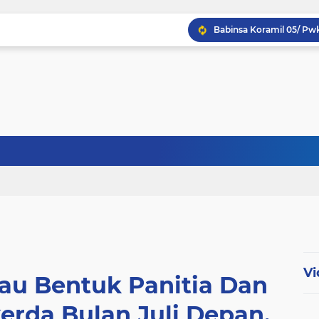
Babinsa Koptu K. Sito
Babinsa Sertu Ridho Ut
Babinsa Kandis Berpatr
Vi
au Bentuk Panitia Dan
rda Bulan Juli Depan.