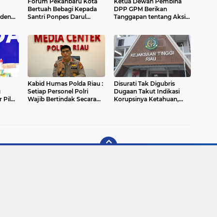
Forum Pekanbaru Kota
Ketua Dewan Pembina
Bertuah Bebagi Kepada
DPP GPM Berikan
iden
Santri Ponpes Darul
Tanggapan tentang Aksi
a Riau
Mukhisin
Damai Terhadap PT.Argo
Abadi.
Kabid Humas Polda Riau :
Disurati Tak Digubris
g
Setiap Personel Polri
Dugaan Takut Indikasi
 Pil
Wajib Bertindak Secara
Korupsinya Ketahuan,
olda
Profesional
Kini Desa Pasir Mas Bakal
Dilapor Di Kajati Riau