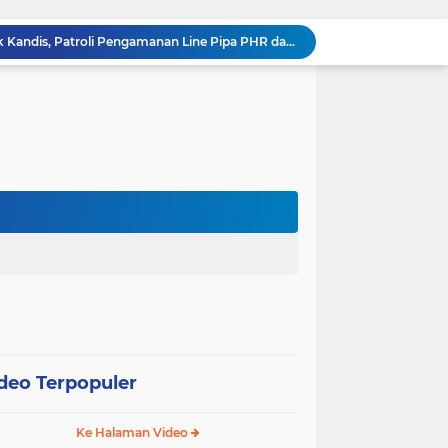
Babinsa Koramil 05/ Pwk Kandis, Patroli Pengamanan Line Pipa PHR dan Komsos Tentang SKK Migas
hang Melakukan Pendampingan Vaksinasi PMK
“Tak Sekadar Mengawal Keamanan, Polsek Kandis Turun ke Lahan Jagung Kawal Ketahanan Pangan
Babinsa Sertu Suriyadi Mengecek dan Mendata Anak Warga Yang Stunting di Wilayah Binaannya
Dua Personel Babinsa Kandis Melakukan Patroli Pengamanan dan Komsos Tentang SKK Migas
Polisi Masuk Ladang! Polsek Kandis Rawat Jagung, Jaga Asa Swasembada Pangan
omo Gelar Giat Kampung Pancasila
oli Karhutla di Wilayah Kampung Sam Sam
Polsek Kandis dan Petani Bersinergi, Jaga Jagung Tetap Tumbuh untuk Ketahanan Pangan
12 Hektare Jagung Jadi Tumpuan, Polsek Kandis Bergerak Kawal Swasembada Pangan
deo Terpopuler
Ke Halaman Video