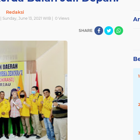
Redaksi
| Sunday, June 13, 2021 WIB |
0
Views
Ar
SHARE
Be