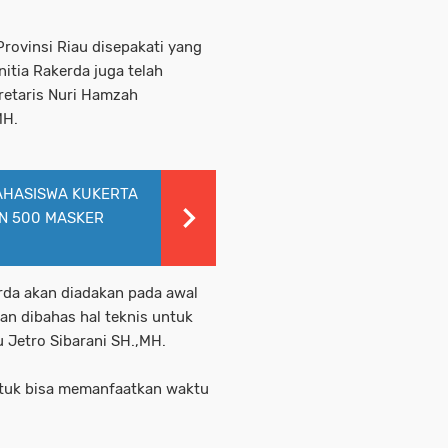
rovinsi Riau disepakati yang
itia Rakerda juga telah
retaris Nuri Hamzah
MH.
AHASISWA KUKERTA
N 500 MASKER
rda akan diadakan pada awal
an dibahas hal teknis untuk
u Jetro Sibarani SH.,MH.
entuk bisa memanfaatkan waktu