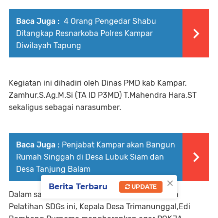
Baca Juga :
4 Orang Pengedar Shabu
Ditangkap Resnarkoba Polres Kampar
Diwilayah Tapung
Kegiatan ini dihadiri oleh Dinas PMD kab Kampar,
Zamhur,S.Ag.M.Si (TA ID P3MD) T.Mahendra Hara,ST
sekaligus sebagai narasumber.
Baca Juga :
Penjabat Kampar akan Bangun
Rumah Singgah di Desa Lubuk Siam dan
Desa Tanjung Balam
×
Berita Terbaru
UPDATE
Dalam sambutan Pembukaan Pembekalan dan
Pelatihan SDGs ini, Kepala Desa Trimanunggal,Edi