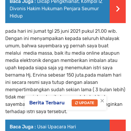
Baca Juga :
Dicap Pengkhianat, Kompol IZ
Divonis Hakim Hukuman Penjara Seumur
Hidup
pada hari ini jumat tgl 25 juni 2021 pukul 21.00 wib.
Dengan ini menyampaikan kepada seluruh khalayak
umum, bahwa sayembara yg pernah saya buat
melalui media massa, baik itu media online ataupun
media elektronik dengan memberikan imbalan atau
upah kepada siapa saja yg menemukan istri saya
bernama Hj. Ervina sebesar 150 juta.pada malam hari
ini secara resmi saya tutup dengan alasan
mempertimbangkan sudah sekian lama ( 3 bulan lebih)
tidak menunjukan hasil, dan saya takut akibat
×
Berita Terbaru
UPDATE
sayembara itu terjadi sesuatu hal yg tidak di inginkan
terhadap istri saya tersebut.
Baca Juga :
Usai Upacara Hari