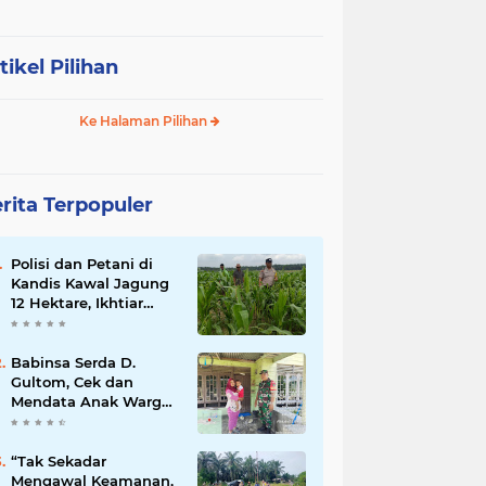
tikel Pilihan
Ke Halaman Pilihan
rita Terpopuler
Polisi dan Petani di
Kandis Kawal Jagung
12 Hektare, Ikhtiar
Menjaga Ketahanan
Pangan
Babinsa Serda D.
Gultom, Cek dan
Mendata Anak Warga
Yang Stunting
“Tak Sekadar
Mengawal Keamanan,