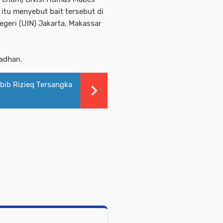
tu menyebut bait tersebut di
egeri (UIN) Jakarta, Makassar
madhan.
bib Rizieq Tersangka