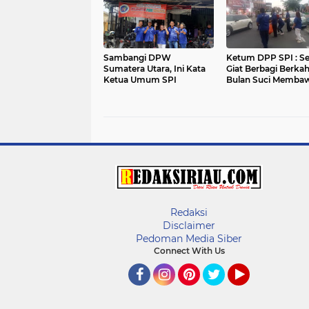
Sambangi DPW
Ketum DPP SPI : 
Sumatera Utara, Ini Kata
Giat Berbagi Berkah
Ketua Umum SPI
Bulan Suci Memba
Hikmad Bagi Sesa
Redaksi
Disclaimer
Pedoman Media Siber
Connect With Us
Facebook
Instagram
Pinterest
Twitter
YouTube