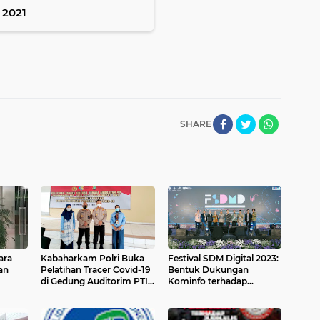
 2021
SHARE
ara
Kabaharkam Polri Buka
Festival SDM Digital 2023:
an
Pelatihan Tracer Covid-19
Bentuk Dukungan
di Gedung Auditorim PTIK
Kominfo terhadap
Jakarta Selatan.
Transformasi SDM di Era
Digital