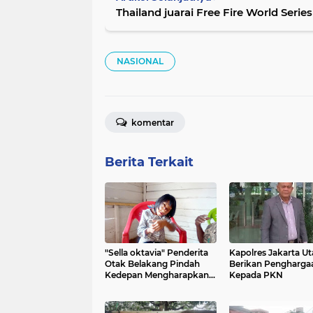
Thailand juarai Free Fire World Series
NASIONAL
komentar
Berita Terkait
"Sella oktavia" Penderita
Kapolres Jakarta Ut
Otak Belakang Pindah
Berikan Pengharga
Kedepan Mengharapkan
Kepada PKN
Bantuan Dari Para
Dermawan dan
Pemerintah