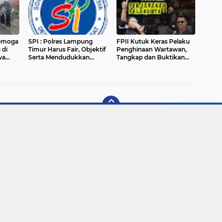
Semoga
SPI : Polres Lampung
FPII Kutuk Keras Pelaku
 di
Timur Harus Fair, Objektif
Penghinaan Wartawan,
wa
Serta Mendudukkan
Tangkap dan Buktikan
ma
Peristiwa Hukum Menjadi
Hukum Tidak Tebang Pilih
Satu Rangkaian