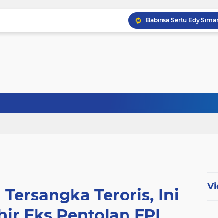
Babinsa Kampung Kandi
Babinsa Koptu K. Sito
Vi
Tersangka Teroris, Ini
hir Eks Pentolan FPI