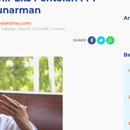
unarman
Ar
edaksiriau.com
| Tuesday, June 01, 2021 WIB |
0
Views
SHARE
Be