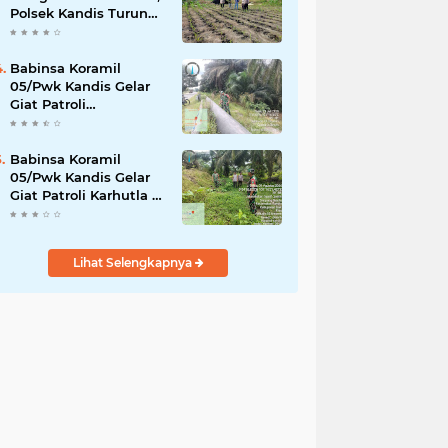
Polsek Kandis Turun
ke Lahan Jagung
Kawal Ketahanan
Pangan
Babinsa Koramil
05/Pwk Kandis Gelar
Giat Patroli
Pengamanan Line
Pipa di Wilayah
Kandis Kandis
Babinsa Koramil
05/Pwk Kandis Gelar
Giat Patroli Karhutla di
Wilayah Kelurahan
Simpang Belutu
Lihat Selengkapnya