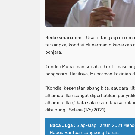
Redaksiriau.com
- Usai ditangkap di ruma
tersangka, kondisi Munarman dikabarkan 
penjara.
Kondisi Munarman sudah dikonfirmasi lang
pengacara. Hasilnya, Munarman kekinian da
"Kondisi kesehatan abang kita, saudara ki
alhamdulillah sangat diperhatikan penyidi
alhamdulillah," kata salah satu kuasa hu
dihubungi, Selasa (1/6/2021).
Baca Juga :
Siap-siap Tahun 2021 Men
Hapus Bantuan Langsung Tunai..!!