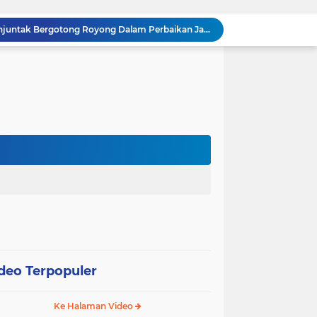
Babinsa Sertu Edy Simanjuntak Bergotong Royong Dalam Perbaikan Jalan Warga di Kampung Kandis
s Berpatroli Karhutla Dengan Warga Tempatan
12 Hektare Jagung Jadi Tumpuan, Polsek Kandis Bergerak Kawal Swasembada Pangan
Babinsa Koramil 05/ Pwk Kandis, Patroli Pengamanan Line Pipa PHR dan Komsos Tentang SKK Migas
hang Melakukan Pendampingan Vaksinasi PMK
“Tak Sekadar Mengawal Keamanan, Polsek Kandis Turun ke Lahan Jagung Kawal Ketahanan Pangan
Babinsa Sertu Suriyadi Mengecek dan Mendata Anak Warga Yang Stunting di Wilayah Binaannya
Dua Personel Babinsa Kandis Melakukan Patroli Pengamanan dan Komsos Tentang SKK Migas
Polisi Masuk Ladang! Polsek Kandis Rawat Jagung, Jaga Asa Swasembada Pangan
Jagung Tumbuh, Harapan Menguat: Polsek Kandis Kawal Ketahanan Pangan dari Jambai Makmur
deo Terpopuler
Ke Halaman Video