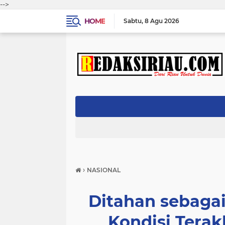
-->
HOME
Sabtu
8 Agu 2026
›
NASIONAL
Ditahan sebagai 
Kondisi Terak