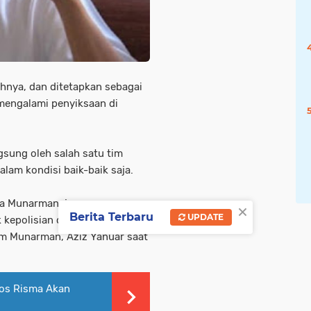
hnya, dan ditetapkan sebagai
mengalami penyiksaan di
sung oleh salah satu tim
lam kondisi baik-baik saja.
ta Munarman, juga
×
Berita Terbaru
UPDATE
k kepolisian dan Densus 88
kum Munarman, Aziz Yanuar saat
sos Risma Akan