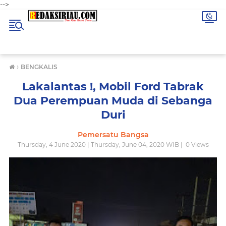
-->
›
BENGKALIS
Lakalantas !, Mobil Ford Tabrak
Dua Perempuan Muda di Sebanga
Duri
Pemersatu Bangsa
Thursday, 4 June 2020 | Thursday, June 04, 2020 WIB |
0
Views