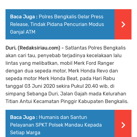
Baca Juga :
Polres Bengkalis Gelar Press
Release, Tindak Pidana Pencurian Modus
Ganjal ATM
Duri, (Redaksiriau.com) -
Satlantas Polres Bengkalis
akan cari tau, penyebab terjadinya kecelakaan lalu
lintas yang melibatkan, mobil Merk Ford Ranger
dengan dua sepeda motor, Merk Honda Revo dan
sepeda motor Merk Honda Beat, pada Hari Rabu
tanggal 03 Juni 2020 sekira Pukul 20.40 wib, di
simpang Sebanga Duri, Jalan Gajah mada Kelurahan
Titian Antui Kecamatan Pinggir Kabupaten Bengkalis.
Baca Juga :
Humanis dan Santun
Pelayanan SPKT Polsek Mandau Kepada
Setiap Warga