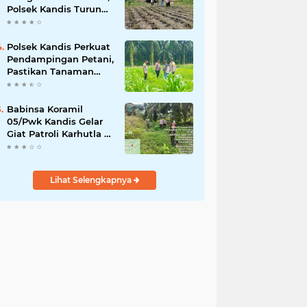
Polsek Kandis Turun
ke Lahan Jagung
Kawal Ketahanan
Pangan
Polsek Kandis Perkuat
Pendampingan Petani,
Pastikan Tanaman
Jagung Tumbuh
Optimal Dukung
Swasembada Pangan
Babinsa Koramil
Nasional
05/Pwk Kandis Gelar
Giat Patroli Karhutla di
Wilayah Kelurahan
Simpang Belutu
Lihat Selengkapnya