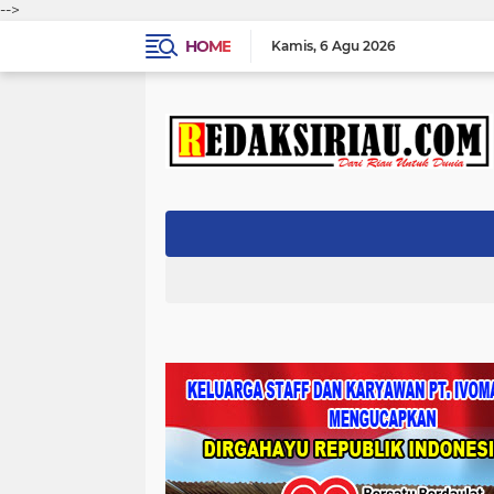
-->
HOME
Kamis
6 Agu 2026