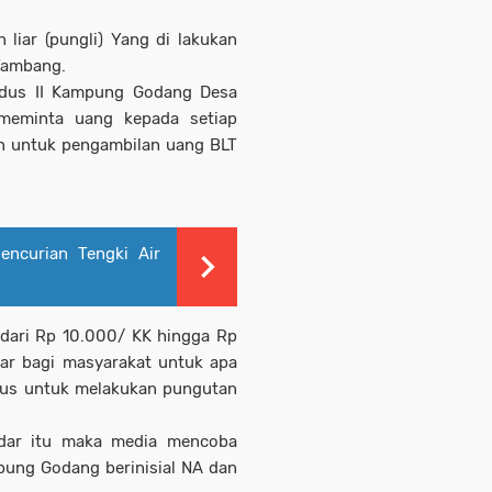
liar (pungli) Yang di lakukan
 Tambang.
adus II Kampung Godang Desa
 meminta uang kepada setiap
n untuk pengambilan uang BLT
encurian Tengki Air
 dari Rp 10.000/ KK hingga Rp
sar bagi masyarakat untuk apa
dus untuk melakukan pungutan
edar itu maka media mencoba
ung Godang berinisial NA dan