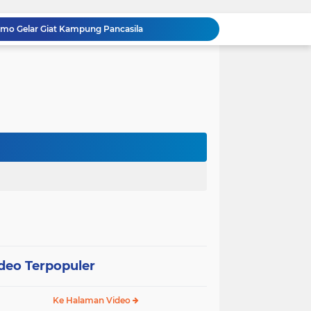
oli Karhutla di Wilayah Kampung Sam Sam
Polsek Kandis dan Petani Bersinergi, Jaga Jagung Tetap Tumbuh untuk Ketahanan Pangan
awan Melakukan Pendampingan Vaksinasi PMK
Babinsa Kelurahan Kandis Kota Berpatroli Karhutla Bersama Warga Tempatan
Polisi dan Petani di Kandis Kawal Jagung 12 Hektare, Ikhtiar Menjaga Ketahanan Pangan
“Tak Sekadar Mengawal Keamanan, Polsek Kandis Turun ke Lahan Jagung Kawal Ketahanan Pangan
Babinsa Sertu Suriyadi Mengecek dan Mendata Anak Warga Yang Stunting di Wilayah Binaannya
Dua Personel Babinsa Kandis Melakukan Patroli Pengamanan dan Komsos Tentang SKK Migas
Polisi Masuk Ladang! Polsek Kandis Rawat Jagung, Jaga Asa Swasembada Pangan
omo Gelar Giat Kampung Pancasila
deo Terpopuler
Ke Halaman Video