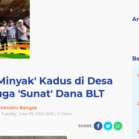
Ar
Be
Minyak' Kadus di Desa
ga 'Sunat' Dana BLT
mersatu Bangsa
| Tuesday, June 09, 2020 WIB |
0
Views
SHARE