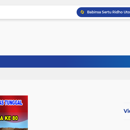
Babinsa Kandis Berpatr
Babinsa Kopda Dedi Ir
Babinsa Sertu Ridho Ut
Vi