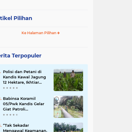
tikel Pilihan
Ke Halaman Pilihan
rita Terpopuler
Polisi dan Petani di
Kandis Kawal Jagung
12 Hektare, Ikhtiar
Menjaga Ketahanan
Pangan
Babinsa Koramil
05/Pwk Kandis Gelar
Giat Patroli
Pengamanan Line
Pipa di Wilayah
Kandis Kandis
“Tak Sekadar
Mengawal Keamanan,