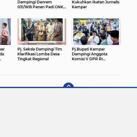
Dampingi Danrem
Kukuhkan Ikatan Jurnalis
031/WB Panen Padi GNKP
Kampar
2023
par
Pj. Sekda Dampingi Tim
Pj.Bupati Kampar
da
Klarifikasi Lomba Desa
Dampingi Anggota
Tingkat Regional
Komisi V DPR RI
sel
Kunjungi Revitalisasi
Danau Bokuok