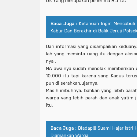
UK Yang merupakan penerima BLT DD.
Baca Juga :
Ketahuan Ingin Mencabuli
Kabur Dan Berakhir di Balik Jeruji Polse
Dari informasi yang disampaikan keduan
lah yang meminta uang itu dengan alas
nya .
NA awalnya sudah menolak memberikan u
10.000 itu tapi karena sang Kadus teru
pun di serahkan,ujarnya.
Masih imbuhnya, bahkan yang lebih parah
warga yang lebih parah dan anak yatim 
itu.
Baca Juga :
Biadap!!! Suami Hajar Istri
Diamankan Warga