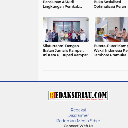
Pensiunan ASN di
Buka Sosialisasi
Lingkungan Pemkab
Optimalisasi Peran
Kampar
Silaturrahmi Dengan
Putera-Puteri Kam
Ikatan Jurnalis Kampar,
Wakili Indonesia Pa
Ini Kata Pj Bupati Kampar
Jambore Pramuka
International di Kor
Redaksi
Disclaimer
Pedoman Media Siber
Connect With Us