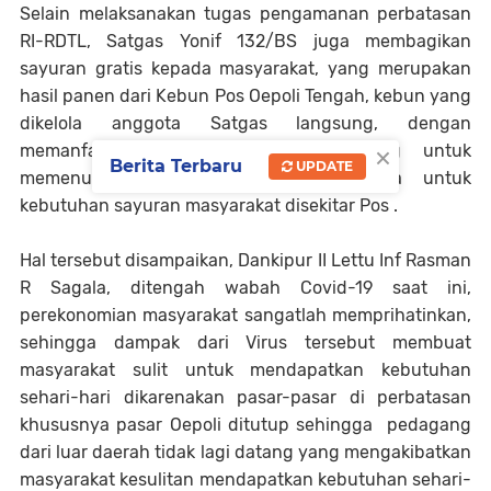
Selain melaksanakan tugas pengamanan perbatasan
RI-RDTL, Satgas Yonif 132/BS juga membagikan
sayuran gratis kepada masyarakat, yang merupakan
hasil panen dari Kebun Pos Oepoli Tengah, kebun yang
dikelola anggota Satgas langsung, dengan
×
memanfaatkan lahan kosong disamping untuk
Berita Terbaru
UPDATE
memenuhi kebutuhan Pos Sendiri juga untuk
kebutuhan sayuran masyarakat disekitar Pos .
Hal tersebut disampaikan, Dankipur II Lettu Inf Rasman
R Sagala, ditengah wabah Covid-19 saat ini,
perekonomian masyarakat sangatlah memprihatinkan,
sehingga dampak dari Virus tersebut membuat
masyarakat sulit untuk mendapatkan kebutuhan
sehari-hari dikarenakan pasar-pasar di perbatasan
khususnya pasar Oepoli ditutup sehingga pedagang
dari luar daerah tidak lagi datang yang mengakibatkan
masyarakat kesulitan mendapatkan kebutuhan sehari-