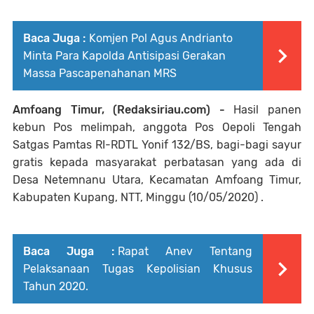
Baca Juga :
Komjen Pol Agus Andrianto
Minta Para Kapolda Antisipasi Gerakan
Massa Pascapenahanan MRS
Amfoang Timur, (Redaksiriau.com) -
Hasil panen
kebun Pos melimpah, anggota Pos Oepoli Tengah
Satgas Pamtas RI-RDTL Yonif 132/BS, bagi-bagi sayur
gratis kepada masyarakat perbatasan yang ada di
Desa Netemnanu Utara, Kecamatan Amfoang Timur,
Kabupaten Kupang, NTT, Minggu (10/05/2020) .
Baca Juga :
Rapat Anev Tentang
Pelaksanaan Tugas Kepolisian Khusus
Tahun 2020.