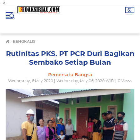
-->
›
BENGKALIS
Rutinitas PKS. PT PCR Duri Bagikan
Sembako Setiap Bulan
Pemersatu Bangsa
Wednesday, 6 May 2020 | Wednesday, May 06, 2020 WIB |
0
Views