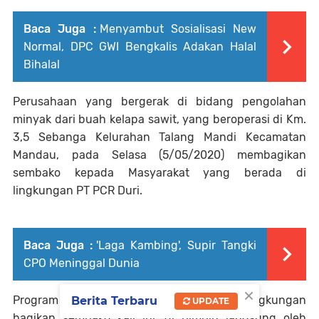
Baca Juga :
Menyambut Sosialisasi New
Normal, DPC GWI Bengkalis Adakan Halal
Bihalal
Perusahaan yang bergerak di bidang pengolahan
minyak dari buah kelapa sawit, yang beroperasi di Km.
3,5 Sebanga Kelurahan Talang Mandi Kecamatan
Mandau, pada Selasa (5/05/2020) membagikan
sembako kepada Masyarakat yang berada di
lingkungan PT PCR Duri.
Baca Juga :
'Laga Kambing', Supir Tangki
CPO Meninggal Dunia
×
Program khusus rutinitas bulanan, peduli lingkungan
Berita Terbaru
UPDATE
bagikan sembako kali ini, di pimpin langsung oleh