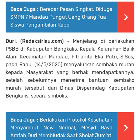
Baca Juga :
Beredar Pesan Singkat, Diduga
SMPN 7 Mandau Pungut Uang Orang Tua
Siswa Pengambilan Rapor
Duri, (Redaksiriau.com) -
Menjelang di berlakukan
PSBB di Kabupaten Bengkalis, Kepala Kelurahan Balik
Alam Kecamatan Mandau, Fitrianita Eka Putri, S.Sos,
pada Rabu, (14/5/2020) menyalurkan sembako murah
kepada Masyarakat yang berhak mendapatkannya,
setelah sebelumnya menerima bantuan sembako
murah tersebut dari Dinas Disperindag Kabupaten
Bengkalis, secara simbolis.
Baca Juga :
Berlakukan Protokol Kesehatan
Menyambut New Normal, Mesjid Raya
Arafah Duri Membludak Saat Sholat Jum'at