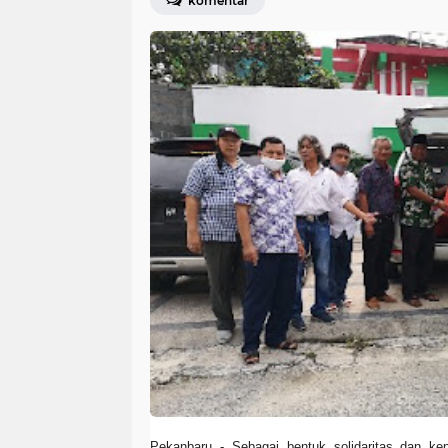
komentar
Pekanbaru
- Sebagai bentuk solidaritas dan ke