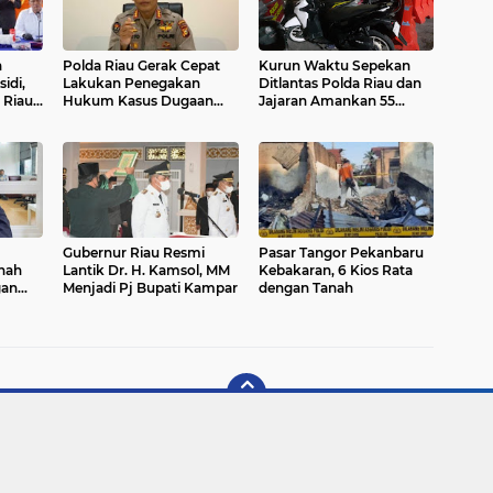
n
Polda Riau Gerak Cepat
Kurun Waktu Sepekan
idi,
Lakukan Penegakan
Ditlantas Polda Riau dan
Riau :
Hukum Kasus Dugaan
Jajaran Amankan 55
Sangat
Pengeroyokan Yang
Motor Balap Liar
kat
Dilakukan Oknum
Polwan
Gubernur Riau Resmi
Pasar Tangor Pekanbaru
nah
Lantik Dr. H. Kamsol, MM
Kebakaran, 6 Kios Rata
gan
Menjadi Pj Bupati Kampar
dengan Tanah