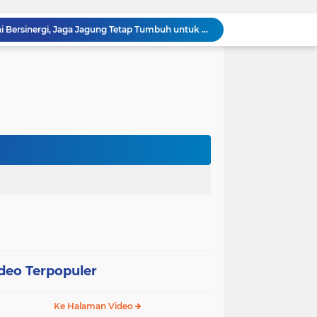
Polsek Kandis dan Petani Bersinergi, Jaga Jagung Tetap Tumbuh untuk Ketahanan Pangan
awan Melakukan Pendampingan Vaksinasi PMK
Babinsa Kelurahan Kandis Kota Berpatroli Karhutla Bersama Warga Tempatan
Polisi dan Petani di Kandis Kawal Jagung 12 Hektare, Ikhtiar Menjaga Ketahanan Pangan
“Tak Sekadar Mengawal Keamanan, Polsek Kandis Turun ke Lahan Jagung Kawal Ketahanan Pangan
Babinsa Sertu Suriyadi Mengecek dan Mendata Anak Warga Yang Stunting di Wilayah Binaannya
Dua Personel Babinsa Kandis Melakukan Patroli Pengamanan dan Komsos Tentang SKK Migas
Polisi Masuk Ladang! Polsek Kandis Rawat Jagung, Jaga Asa Swasembada Pangan
omo Gelar Giat Kampung Pancasila
oli Karhutla di Wilayah Kampung Sam Sam
deo Terpopuler
Ke Halaman Video