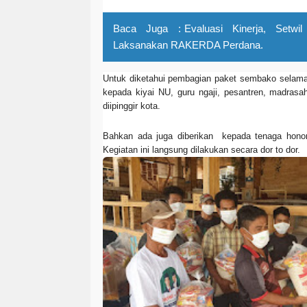
Baca Juga :
Evaluasi Kinerja, Setwi
Laksanakan RAKERDA Perdana.
Untuk diketahui pembagian paket sembako selama b
kepada kiyai NU, guru ngaji, pesantren, madrasa
diipinggir kota.
Bahkan ada juga diberikan kepada tenaga honor
Kegiatan ini langsung dilakukan secara dor to dor.