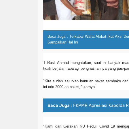
Baca Juga :
Terkabar Wafat Akibat Ikut Aksi De
Sampaikan Hal Ini
T Rusli Ahmad mengatakan, saat ini banyak ma
tidak berjalan ,apalagi penghasilannya yang pas-p
"Kita sudah salurkan bantuan paket sembako dari
ini ada 2000 an paket, "ujarnya.
Baca Juga :
FKPMR Apresiasi Kapolda R
"Kami dari Gerakan NU Peduli Covid 19 mengaj