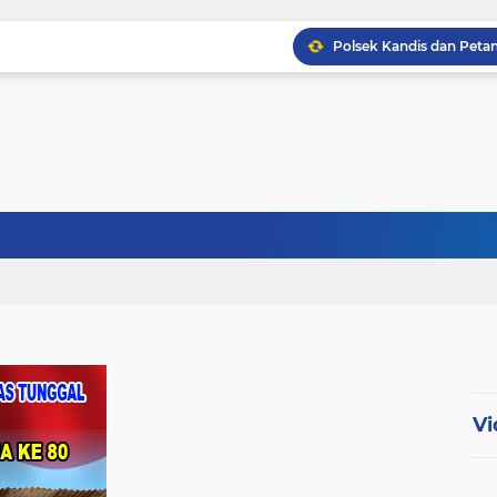
Babinsa Kopda Dedi Ir
Babinsa Sertu Ridho Ut
Babinsa Kandis Berpatr
Vi