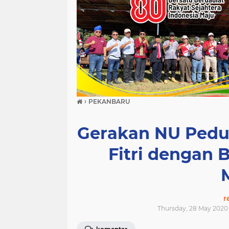
›
PEKANBARU
Gerakan NU Pedul
Fitri dengan
r
Thursday, 28 May 2020 