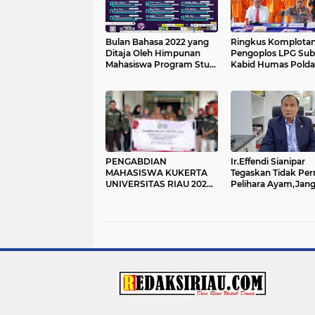
Bulan Bahasa 2022 yang
Ringkus Komplota
Ditaja Oleh Himpunan
Pengoplos LPG Subs
Mahasiswa Program Studi
Kabid Humas Polda 
Pendidikan Bahasa dan
Perbuatan Mereka 
Sastra Indonesia Secara
Merugikan Masyara
Semi Offline
Luas
PENGABDIAN
Ir.Effendi Sianipar
MAHASISWA KUKERTA
Tegaskan Tidak Per
UNIVERSITAS RIAU 2022
Pelihara Ayam,Jan
DALAM MEMBANTU
Bawa Nama Dirinya
MEMPROMOSIKAN
UMKM DI KELURAHAN
PADANG BULAN