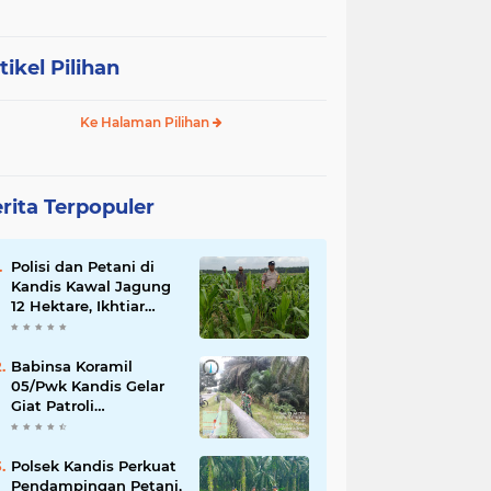
tikel Pilihan
Ke Halaman Pilihan
rita Terpopuler
Polisi dan Petani di
Kandis Kawal Jagung
12 Hektare, Ikhtiar
Menjaga Ketahanan
Pangan
Babinsa Koramil
05/Pwk Kandis Gelar
Giat Patroli
Pengamanan Line
Pipa di Wilayah
Kandis Kandis
Polsek Kandis Perkuat
Pendampingan Petani,