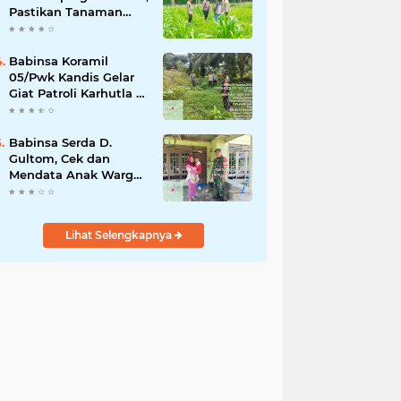
Pastikan Tanaman
Jagung Tumbuh
Optimal Dukung
Swasembada Pangan
Babinsa Koramil
Nasional
05/Pwk Kandis Gelar
Giat Patroli Karhutla di
Wilayah Kelurahan
Simpang Belutu
Babinsa Serda D.
Gultom, Cek dan
Mendata Anak Warga
Yang Stunting
Lihat Selengkapnya