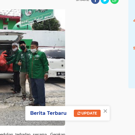
×
Berita Terbaru
UPDATE
pedulian terhadap sesama, Gerakan