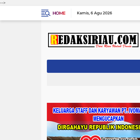
-->
HOME
Kamis
6 Agu 2026