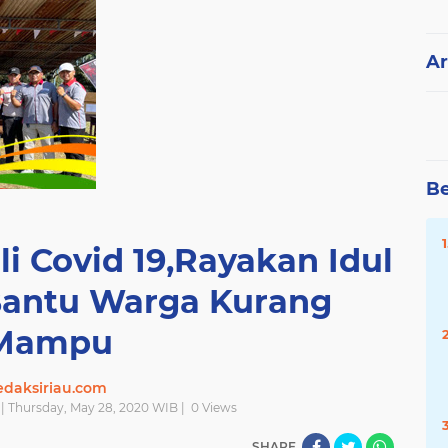
Ar
Be
i Covid 19,Rayakan Idul
 Bantu Warga Kurang
Mampu
edaksiriau.com
| Thursday, May 28, 2020 WIB |
0
Views
SHARE