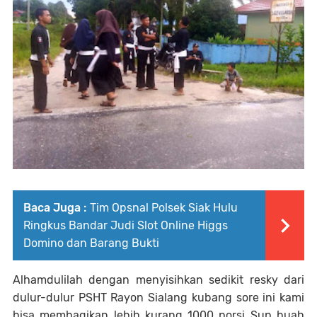
Baca Juga :
Tim Opsnal Polsek Siak Hulu
Ringkus Bandar Judi Slot Online Higgs
Domino dan Barang Bukti
Alhamdulilah dengan menyisihkan sedikit resky dari
dulur-dulur PSHT Rayon Sialang kubang sore ini kami
bisa membagikan lebih kurang 1000 porsi Sup buah