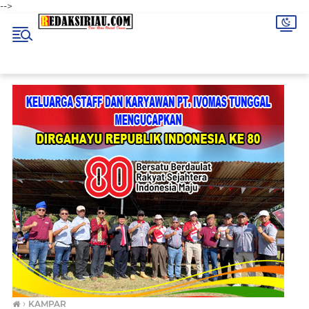
-->
›
KAMPAR