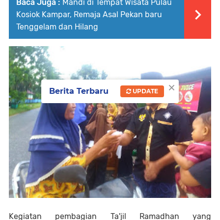
Baca Juga :
Mandi di Tempat Wisata Pulau
Kosiok Kampar, Remaja Asal Pekan baru
Tenggelam dan Hilang
×
Berita Terbaru
UPDATE
Kegiatan pembagian Ta'jil Ramadhan yang