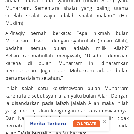
adalah puasa pada
syahrullah
(bulan Allah) yaitu
Muharram. Sementara shalat yang paling utama
setelah shalat wajib adalah shalat malam.” (HR.
Muslim)
Al-’Iraqiy pernah berkata: ”Apa hikmah bulan
Muharram disebut dengan
syahrullah
(bulan Allah),
padahal semua bulan adalah milik Allah?”
Beliau
rahimahullah
menjawab, ”Disebut demikian
karena di bulan Muharram ini diharamkan
pembunuhan. Juga bulan Muharram adalah bulan
pertama dalam setahun.”
Inilah salah satu keistimewaan bulan Muharram
karena ia disebut
syahrullah
yaitu bulan Allah. Dengan
ia disandarkan pada lafazh
jalalah
Allah maka inilah
yang menunjukkan keagungan dan keistimewaannya.
Dan Nabi
shallallahu ’alaihi wasallam
sendiri tidak
×
Berita Terbaru
UPDATE
pernah menyandarkan bulan lain pada
Allah
Ta’ala
kecuali bulan Muharram.