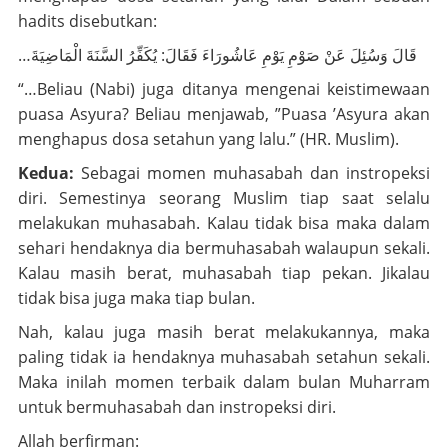
hadits disebutkan:
…قَالَ وَسُئِلَ عَنْ صَوْمِ يَوْمِ عَاشُورَاءَ فَقَالَ: يُكَفِّرُ السَّنَةَ الْمَاضِيَةَ
“…Beliau (Nabi) juga ditanya mengenai keistimewaan
puasa Asyura? Beliau menjawab, ”Puasa ’Asyura akan
menghapus dosa setahun yang lalu.” (HR. Muslim).
Kedua:
Sebagai momen muhasabah dan instropeksi
diri. Semestinya seorang Muslim tiap saat selalu
melakukan muhasabah. Kalau tidak bisa maka dalam
sehari hendaknya dia bermuhasabah walaupun sekali.
Kalau masih berat, muhasabah tiap pekan. Jikalau
tidak bisa juga maka tiap bulan.
Nah, kalau juga masih berat melakukannya, maka
paling tidak ia hendaknya muhasabah setahun sekali.
Maka inilah momen terbaik dalam bulan Muharram
untuk bermuhasabah dan instropeksi diri.
Allah berfirman: