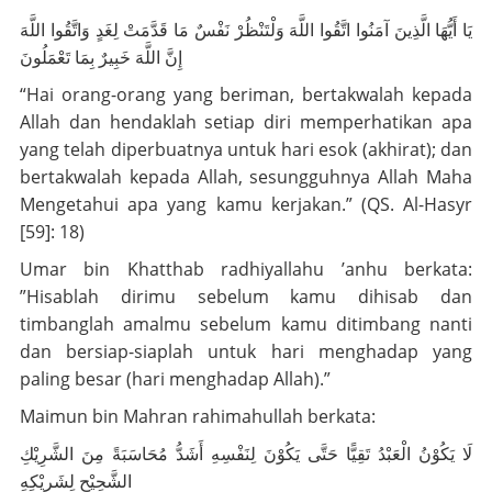
يَا أَيُّهَا الَّذِينَ آمَنُوا اتَّقُوا اللَّهَ وَلْتَنْظُرْ نَفْسٌ مَا قَدَّمَتْ لِغَدٍ وَاتَّقُوا اللَّهَ
إِنَّ اللَّهَ خَبِيرٌ بِمَا تَعْمَلُونَ
“Hai orang-orang yang beriman, bertakwalah kepada
Allah dan hendaklah setiap diri memperhatikan apa
yang telah diperbuatnya untuk hari esok (akhirat); dan
bertakwalah kepada Allah, sesungguhnya Allah Maha
Mengetahui apa yang kamu kerjakan.” (QS. Al-Hasyr
[59]: 18)
Umar bin Khatthab
radhiyallahu ’anhu
berkata:
”Hisablah dirimu sebelum kamu dihisab dan
timbanglah amalmu sebelum kamu ditimbang nanti
dan bersiap-siaplah untuk hari menghadap yang
paling besar (hari menghadap Allah).”
Maimun bin Mahran
rahimahullah
berkata:
لَا يَكُوْنُ الْعَبْدُ تَقِيًّا حَتَّى يَكُوْنَ لِنَفْسِهِ أَشَدُّ مُحَاسَبَةً مِنَ الشَّرِيْكِ
الشَّحِيْحِ لِشَرِيْكِهِ