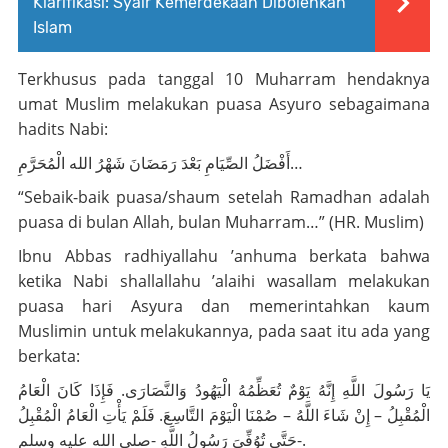
Klarifikasi: Syair Kemerdekaan Dibolehkan
Islam
Terkhusus pada tanggal 10 Muharram hendaknya
umat Muslim melakukan puasa Asyuro sebagaimana
hadits Nabi:
أَفْضَلُ الصِّيَامِ بَعْدَ رَمَضَانَ شَهْرُ الله الْمُحَرَّمِ…
“Sebaik-baik puasa/shaum setelah Ramadhan adalah
puasa di bulan Allah, bulan Muharram…” (HR. Muslim)
Ibnu Abbas
radhiyallahu ’anhuma
berkata bahwa
ketika Nabi
shallallahu ’alaihi wasallam
melakukan
puasa hari Asyura dan memerintahkan kaum
Muslimin untuk melakukannya, pada saat itu ada yang
berkata:
يَا رَسُولَ اللَّهِ إِنَّهُ يَوْمٌ تُعَظِّمُهُ الْيَهُودُ وَالنَّصَارَى. فَإِذَا كَانَ الْعَامُ
الْمُقْبِلُ – إِنْ شَاءَ اللَّهُ – صُمْنَا الْيَوْمَ التَّاسِعَ. فَلَمْ يَأْتِ الْعَامُ الْمُقْبِلُ
حَتَّى تُوُفِّىَ رَسُولُ اللَّهِ -صلى الله عليه وسلم-.