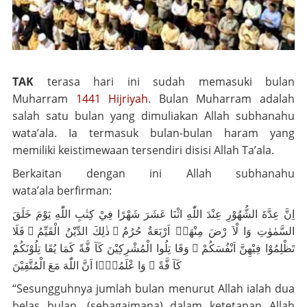
TAK
terasa hari ini sudah memasuki bulan
Muharram
1441 Hijriyah
. Bulan Muharram adalah
salah satu bulan yang dimuliakan Allah
subhanahu
wata’ala
. Ia termasuk bulan-bulan haram yang
memiliki keistimewaan tersendiri disisi Allah
Ta’ala.
Berkaitan dengan ini Allah
subhanahu
wata’ala
berfirman:
اِنَّ عِدَّةَ الشُّهُوْرِ عِنْدَ اللّٰهِ اثْنَا عَشَرَ شَهْرًا فِيْ كِتٰبِ اللّٰهِ يَوْمَ خَلَقَ
السَّمٰوٰتِ وَا لْاَ رْضَ مِنْهَاۤ اَرْبَعَةٌ حُرُمٌ ۗ ذٰلِكَ الدِّيْنُ الْقَيِّمُ ۙ فَلَا
تَظْلِمُوْا فِيْهِنَّ اَنْفُسَكُمْ ۗ وَقَا تِلُوا الْمُشْرِكِيْنَ كَآ فَّةً كَمَا يُقَا تِلُوْنَكُمْ
كَآ فَّةً ۗ وَا عْلَمُوْۤا اَنَّ اللّٰهَ مَعَ الْمُتَّقِيْنَ
“Sesungguhnya jumlah bulan menurut Allah ialah dua
belas bulan, (sebagaimana) dalam ketetapan Allah