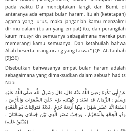
pada waktu Dia menciptakan langit dan Bumi, di
antaranya ada empat bulan haram. Itulah (ketetapan)
agama yang lurus, maka janganlah kamu menzalimi
dirimu dalam (bulan yang empat) itu, dan perangilah
kaum musyrikin semuanya sebagaimana mereka pun
memerangi kamu semuanya. Dan ketahuilah bahwa
Allah beserta orang-orang yang takwa.” (QS. At-Taubah
[9]:36)
Disebutkan bahwasanya empat bulan haram adalah
sebagaimana yang dimaksudkan dalam sebuah hadits
Nabi.
عَنْ أَبِي بَكْرَةَ رَضِيَ اللَّهُ عَنْهُ قَالَ، قَالَ رَسُولُ اللَّه صَلَّى اللَّهُ عَلَيْهِ
وَسَلَّمَ : الزَّمَانُ قَدِ اسْتَدَارَ كَهَيْئَتِهِ يَوْمَ خَلَقَ السَّمَوَاتِ وَالأَرْضَ ،
السَّنَةُ اثْنَا عَشَرَ شَهْرًا ، مِنْهَا أَرْبَعَةٌ حُرُمٌ ، ثَلاَثَةٌ مُتَوَالِيَاتٌ ذُو الْقَعْدَةِ
وَذُو الْحِجَّةِ وَالْمُحَرَّمُ ، وَرَجَبُ مُضَرَ الَّذِى بَيْنَ جُمَادَى وَشَعْبَانَ .
(مُتَّفَقٌ عَلَيهِ)