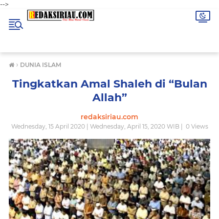
-->
›
DUNIA ISLAM
Tingkatkan Amal Shaleh di “Bulan
Allah”
redaksiriau.com
Wednesday, 15 April 2020 | Wednesday, April 15, 2020 WIB |
0
Views