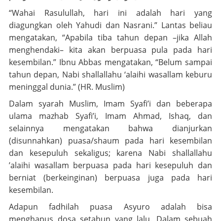
“Wahai Rasulullah, hari ini adalah hari yang
diagungkan oleh Yahudi dan Nasrani.” Lantas beliau
mengatakan, “Apabila tiba tahun depan –jika Allah
menghendaki– kita akan berpuasa pula pada hari
kesembilan.” Ibnu Abbas mengatakan, “Belum sampai
tahun depan, Nabi
shallallahu ‘alaihi wasallam
keburu
meninggal dunia.” (HR. Muslim)
Dalam syarah Muslim, Imam Syafi’i dan beberapa
ulama mazhab Syafi’i, Imam Ahmad, Ishaq, dan
selainnya mengatakan bahwa dianjurkan
(disunnahkan) puasa/shaum pada hari kesembilan
dan kesepuluh sekaligus; karena Nabi
shallallahu
’alaihi wasallam
berpuasa pada hari kesepuluh dan
berniat (berkeinginan) berpuasa juga pada hari
kesembilan.
Adapun fadhilah puasa Asyuro adalah bisa
menghapus dosa setahun yang lalu. Dalam sebuah