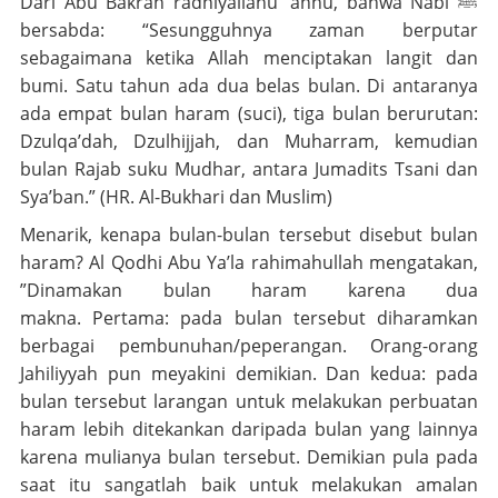
Dari Abu Bakrah radhiyallahu ‘anhu, bahwa Nabi ﷺ
bersabda: “Sesungguhnya zaman berputar
sebagaimana ketika Allah menciptakan langit dan
bumi. Satu tahun ada dua belas bulan. Di antaranya
ada empat bulan haram (suci), tiga bulan berurutan:
Dzulqa’dah, Dzulhijjah, dan Muharram, kemudian
bulan Rajab suku Mudhar, antara Jumadits Tsani dan
Sya’ban.” (HR. Al-Bukhari dan Muslim)
Menarik, kenapa bulan-bulan tersebut disebut bulan
haram? Al Qodhi Abu Ya’la
rahimahullah
mengatakan,
”Dinamakan bulan haram karena dua
makna. Pertama: pada bulan tersebut diharamkan
berbagai pembunuhan/peperangan. Orang-orang
Jahiliyyah pun meyakini demikian. Dan kedua: pada
bulan tersebut larangan untuk melakukan perbuatan
haram lebih ditekankan daripada bulan yang lainnya
karena mulianya bulan tersebut. Demikian pula pada
saat itu sangatlah baik untuk melakukan amalan