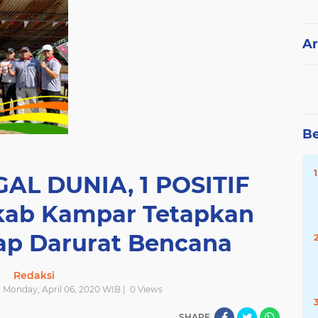
Ar
Be
AL DUNIA, 1 POSITIF
ab Kampar Tetapkan
ap Darurat Bencana
Redaksi
| Monday, April 06, 2020 WIB |
0
Views
SHARE