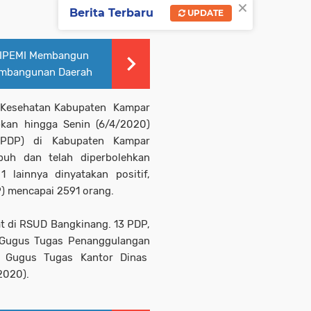
×
Berita Terbaru
UPDATE
p IPEMI Membangun
embangunan Daerah
 Kesehatan Kabupaten Kampar
an hingga Senin (6/4/2020)
(PDP) di Kabupaten Kampar
buh dan telah diperbolehkan
 lainnya dinyatakan positif,
 mencapai 2591 orang.
at di RSUD Bangkinang. 13 PDP,
t Gugus Tugas Penanggulangan
o Gugus Tugas Kantor Dinas
2020).