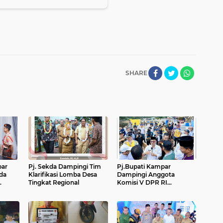
SHARE
par
Pj. Sekda Dampingi Tim
Pj.Bupati Kampar
da
Klarifikasi Lomba Desa
Dampingi Anggota
Tingkat Regional
Komisi V DPR RI
sel
Kunjungi Revitalisasi
Danau Bokuok