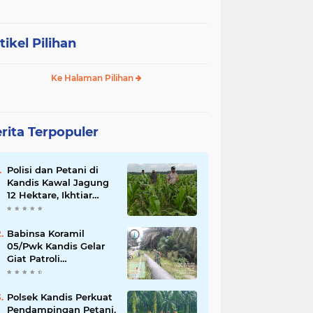
tikel Pilihan
Ke Halaman Pilihan
rita Terpopuler
Polisi dan Petani di
Kandis Kawal Jagung
12 Hektare, Ikhtiar
Menjaga Ketahanan
Pangan
Babinsa Koramil
05/Pwk Kandis Gelar
Giat Patroli
Pengamanan Line
Pipa di Wilayah
Kandis Kandis
Polsek Kandis Perkuat
Pendampingan Petani,