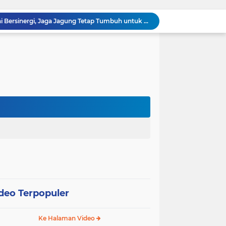
Polsek Kandis dan Petani Bersinergi, Jaga Jagung Tetap Tumbuh untuk Ketahanan Pangan
awan Melakukan Pendampingan Vaksinasi PMK
Babinsa Kelurahan Kandis Kota Berpatroli Karhutla Bersama Warga Tempatan
Polisi dan Petani di Kandis Kawal Jagung 12 Hektare, Ikhtiar Menjaga Ketahanan Pangan
“Tak Sekadar Mengawal Keamanan, Polsek Kandis Turun ke Lahan Jagung Kawal Ketahanan Pangan
Babinsa Sertu Suriyadi Mengecek dan Mendata Anak Warga Yang Stunting di Wilayah Binaannya
Dua Personel Babinsa Kandis Melakukan Patroli Pengamanan dan Komsos Tentang SKK Migas
Polisi Masuk Ladang! Polsek Kandis Rawat Jagung, Jaga Asa Swasembada Pangan
omo Gelar Giat Kampung Pancasila
oli Karhutla di Wilayah Kampung Sam Sam
deo Terpopuler
Ke Halaman Video