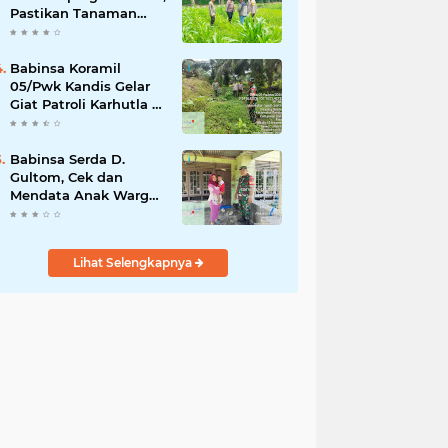
Pastikan Tanaman
Jagung Tumbuh
Optimal Dukung
Swasembada Pangan
Babinsa Koramil
Nasional
05/Pwk Kandis Gelar
Giat Patroli Karhutla di
Wilayah Kelurahan
Simpang Belutu
Babinsa Serda D.
Gultom, Cek dan
Mendata Anak Warga
Yang Stunting
Lihat Selengkapnya