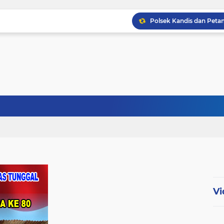
Babinsa Kopda Dedi Ir
Babinsa Sertu Ridho Ut
Babinsa Kandis Berpatr
Vi