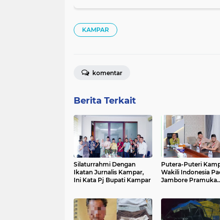
KAMPAR
komentar
Berita Terkait
Silaturrahmi Dengan
Putera-Puteri Kam
Ikatan Jurnalis Kampar,
Wakili Indonesia Pa
Ini Kata Pj Bupati Kampar
Jambore Pramuka
International di Kor