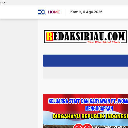
-->
HOME
Kamis
6 Agu 2026