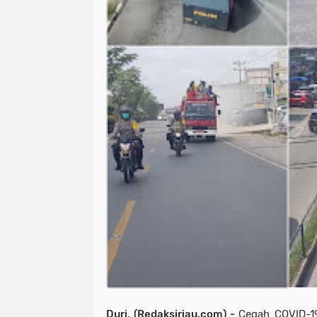
Duri, (Redaksiriau.com) -
Cegah COVID-1