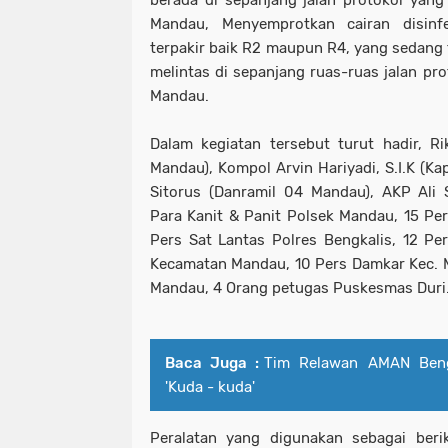
berada di sepanjang jalan protokol yan
Mandau, Menyemprotkan cairan disinf
terpakir baik R2 maupun R4, yang sedang 
melintas di sepanjang ruas-ruas jalan pr
Mandau.
Dalam kegiatan tersebut turut hadir, Rik
Mandau), Kompol Arvin Hariyadi, S.I.K (Ka
Sitorus (Danramil 04 Mandau), AKP Ali
Para Kanit & Panit Polsek Mandau, 15 P
Pers Sat Lantas Polres Bengkalis, 12 Pe
Kecamatan Mandau, 10 Pers Damkar Kec. M
Mandau, 4 Orang petugas Puskesmas Duri
Baca Juga :
Tim Relawan AMAN Beng
'Kuda - kuda'
Peralatan yang digunakan sebagai berik