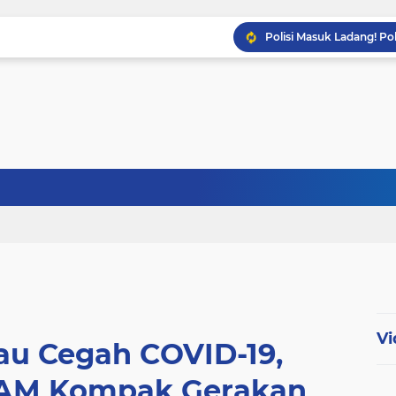
Babinsa Sertu Ridho Ut
Babinsa Kandis Berpatr
Babinsa Koptu K. Sito
Vi
au Cegah COVID-19,
M Kompak Gerakan