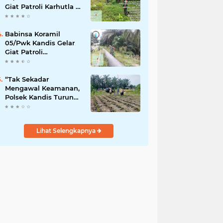
Giat Patroli Karhutla di
Wilayah Kelurahan
Simpang Belutu
Babinsa Koramil
05/Pwk Kandis Gelar
Giat Patroli
Pengamanan Line
Pipa di Wilayah
Kandis Kandis
“Tak Sekadar
Mengawal Keamanan,
Polsek Kandis Turun
ke Lahan Jagung
Kawal Ketahanan
Pangan
Lihat Selengkapnya