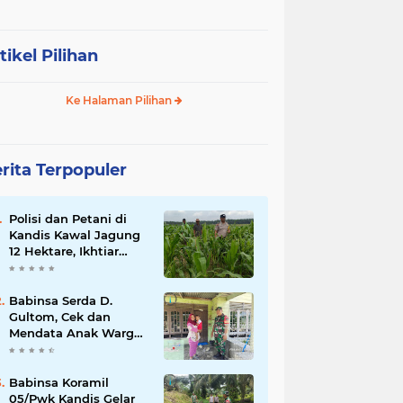
tikel Pilihan
Ke Halaman Pilihan
rita Terpopuler
Polisi dan Petani di
Kandis Kawal Jagung
12 Hektare, Ikhtiar
Menjaga Ketahanan
Pangan
Babinsa Serda D.
Gultom, Cek dan
Mendata Anak Warga
Yang Stunting
Babinsa Koramil
05/Pwk Kandis Gelar