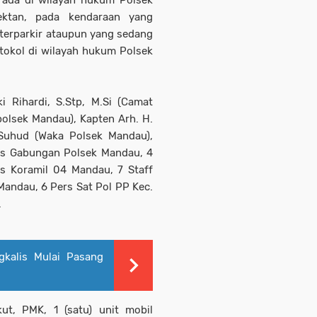
g ada di wilayah hukum Polsek
ektan, pada kendaraan yang
terparkir ataupun yang sedang
otokol di wilayah hukum Polsek
i Rihardi, S.Stp, M.Si (Camat
polsek Mandau), Kapten Arh. H.
 Suhud (Waka Polsek Mandau),
ers Gabungan Polsek Mandau, 4
rs Koramil 04 Mandau, 7 Staff
andau, 6 Pers Sat Pol PP Kec.
.
kalis Mulai Pasang
ut, PMK, 1 (satu) unit mobil