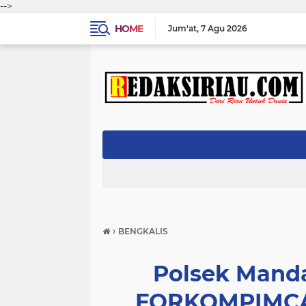
-->
HOME
Jum'at
7 Agu 2026
›
BENGKALIS
Polsek Mand
FORKOMPIMCA