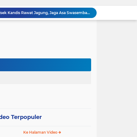
omo Gelar Giat Kampung Pancasila
oli Karhutla di Wilayah Kampung Sam Sam
Polsek Kandis dan Petani Bersinergi, Jaga Jagung Tetap Tumbuh untuk Ketahanan Pangan
12 Hektare Jagung Jadi Tumpuan, Polsek Kandis Bergerak Kawal Swasembada Pangan
Babinsa Koramil 05/ Pwk Kandis, Patroli Pengamanan Line Pipa PHR dan Komsos Tentang SKK Migas
hang Melakukan Pendampingan Vaksinasi PMK
“Tak Sekadar Mengawal Keamanan, Polsek Kandis Turun ke Lahan Jagung Kawal Ketahanan Pangan
Babinsa Sertu Suriyadi Mengecek dan Mendata Anak Warga Yang Stunting di Wilayah Binaannya
Dua Personel Babinsa Kandis Melakukan Patroli Pengamanan dan Komsos Tentang SKK Migas
Polisi Masuk Ladang! Polsek Kandis Rawat Jagung, Jaga Asa Swasembada Pangan
deo Terpopuler
Ke Halaman Video