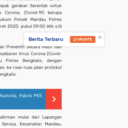
mpak gerakan Serentak untuk
s Corona, (Covid-19) berupa
 Hukum Polsek Mandau Polres
aret 2020, pukul 09.00 Wib s/d
×
Berita Terbaru
UPDATE
an Preventif Secara Masif dan
nyebaran Virus Corona (Covid-
 Polres Bengkalis, dengan
n, ke ruas-ruas jalan protokol
ngkalis.
Musholla, Pabrik PKS
udirman mulai dari Lapangan
 Serosa, Kecamatan Mandau,