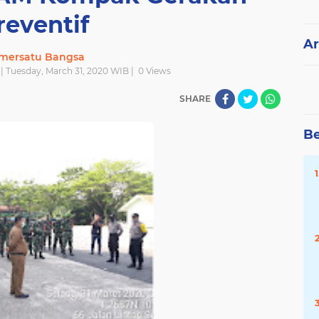
reventif
Ar
mersatu Bangsa
| Tuesday, March 31, 2020 WIB |
0
Views
SHARE
Be