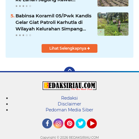
Ketahanan Pangan
Babinsa Koramil 05/Pwk Kandis
Gelar Giat Patroli Karhutla di
Wilayah Kelurahan Simpang
Belutu
Lihat Selengkapnya
Redaksi
Disclaimer
Pedoman Media Siber
Facebook
Instagram
Pinterest
Twitter
YouTube
Copyright ©
2026 REDAKSIRIAU.COM