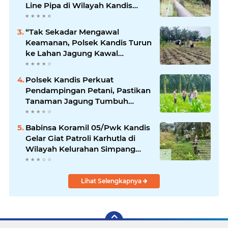
Line Pipa di Wilayah Kandis
Kandis
“Tak Sekadar Mengawal
Keamanan, Polsek Kandis Turun
ke Lahan Jagung Kawal
Ketahanan Pangan
Polsek Kandis Perkuat
Pendampingan Petani, Pastikan
Tanaman Jagung Tumbuh
Optimal Dukung Swasembada
Pangan Nasional
Babinsa Koramil 05/Pwk Kandis
Gelar Giat Patroli Karhutla di
Wilayah Kelurahan Simpang
Belutu
Lihat Selengkapnya