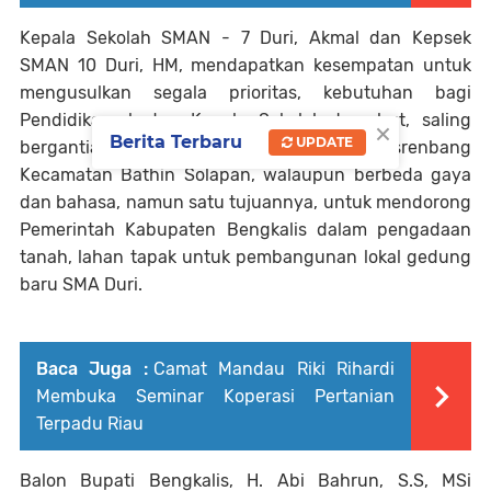
Kepala Sekolah SMAN - 7 Duri, Akmal dan Kepsek
SMAN 10 Duri, HM, mendapatkan kesempatan untuk
mengusulkan segala prioritas, kebutuhan bagi
Pendidikan, kedua Kepala Sekolah tersebut, saling
×
Berita Terbaru
UPDATE
bergantian mengajukan usulannya, pada Musrenbang
Kecamatan Bathin Solapan, walaupun berbeda gaya
dan bahasa, namun satu tujuannya, untuk mendorong
Pemerintah Kabupaten Bengkalis dalam pengadaan
tanah, lahan tapak untuk pembangunan lokal gedung
baru SMA Duri.
Baca Juga :
Camat Mandau Riki Rihardi
Membuka Seminar Koperasi Pertanian
Terpadu Riau
Balon Bupati Bengkalis, H. Abi Bahrun, S.S, MSi